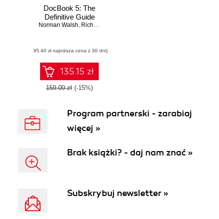
DocBook 5: The
Definitive Guide
Norman Walsh
,
Richard L. Hamilton
(95,40 zł najniższa cena z 30 dni)
135.15 zł
159.00 zł
(-15%)
Program partnerski - zarabiaj
więcej »
Brak książki? - daj nam znać »
Subskrybuj newsletter »