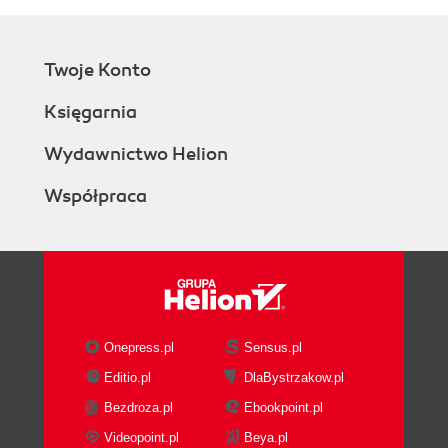
Twoje Konto
Księgarnia
Wydawnictwo Helion
Współpraca
Onepress.pl
Sensus.pl
Editio.pl
DlaBystrzakow.pl
Bezdroza.pl
Ebookpoint.pl
Videopoint.pl
Beya.pl