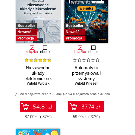
Bestseller
Bestseller
Nowość
Nowość
Promocja
Promocja
książka
ebook
książka
ebook
Niezawodne
Automatyka
układy
przemysłowa i
elektroniczne.
systemy
Witold Wrotek
Podręcznik
sterowania w
Witold Krieser
konstruktora
pigułce
(52,20 zł najniższa cena z 30 dni)
(35,94 zł najniższa cena z 30 dni)
54.81 zł
37.74 zł
87.00zł
(-37%)
59.90zł
(-37%)