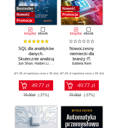
Bestseller
Nowość
Nowość
Promocja
Promocja
książka
ebook
książka
ebook
SQL dla analityków
Nowoczesny
danych.
niemiecki dla
Skutecznie analizuj
branży IT.
Jun Shan
dane, wyciągaj
,
Haibin Li
,
Matt Goldwasser
Praktyczne
Izabela Kein
,
Upom Malik
,
Benjamin Johnston
wartościowe
przykłady i
(47,40 zł najniższa cena z 30 dni)
wnioski i opanuj
(47,40 zł najniższa cena z 30 dni)
ćwiczenia
zaawansowany
SQL na potrzeby
49.77 zł
49.77 zł
praktycznych
zastosowań.
79.00zł
(-37%)
79.00zł
(-37%)
Wydanie IV