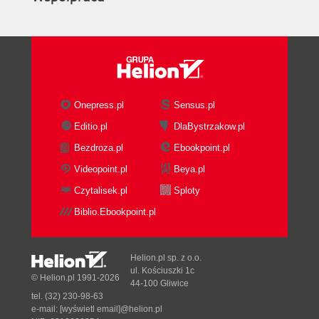
Onepress.pl
Sensus.pl
Editio.pl
DlaBystrzakow.pl
Bezdroza.pl
Ebookpoint.pl
Videopoint.pl
Beya.pl
Czytalisek.pl
Sploty
Biblio.Ebookpoint.pl
Helion.pl sp. z o.o.
ul. Kościuszki 1c
© Helion.pl 1991-2026
44-100 Gliwice
tel. (32) 230-98-63
e-mail:
[wyświetl email]@helion.pl