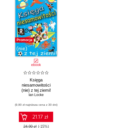
Promocja
ebook
Księga
niesamowitości
(nie) z tej ziemi!
Księga faktów
Ian Locke
prawdziwych, choć
(9,90 zł najniższa cena z 30 dni)
niezwykłych
21.17 zł
24.90 zł
(-15%)