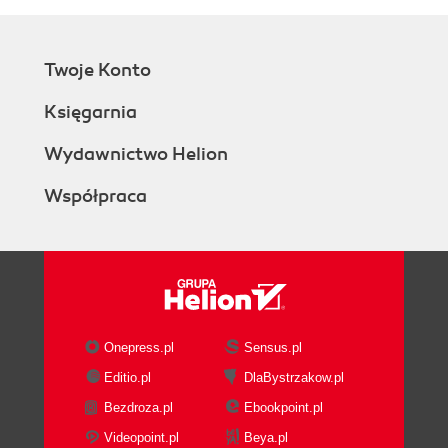
Twoje Konto
Księgarnia
Wydawnictwo Helion
Współpraca
Onepress.pl
Sensus.pl
Editio.pl
DlaBystrzakow.pl
Bezdroza.pl
Ebookpoint.pl
Videopoint.pl
Beya.pl