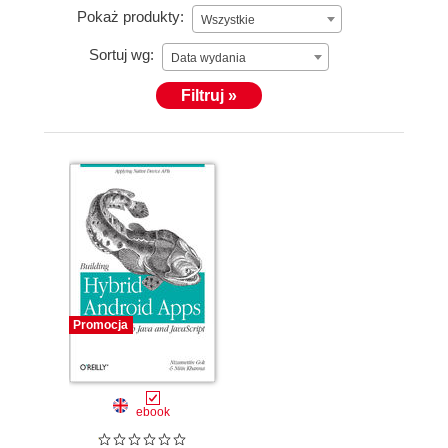
Pokaż produkty:
Wszystkie
Sortuj wg:
Data wydania
Filtruj »
Promocja
ebook