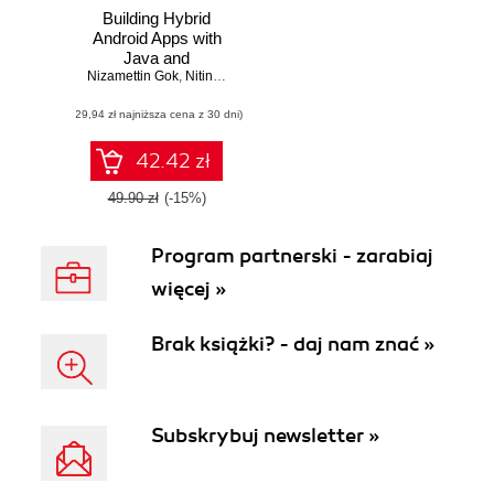
Building Hybrid
Android Apps with
Java and
Nizamettin Gok
JavaScript.
,
Nitin Khanna
Applying Native
(29,94 zł najniższa cena z 30 dni)
Device APIs
42.42 zł
49.90 zł
(-15%)
Program partnerski - zarabiaj
więcej »
Brak książki? - daj nam znać »
Subskrybuj newsletter »