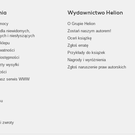
nia
Wydawnictwo Helion
mocy
O Grupie Helion
dla niewidomych,
Zostań naszym autorem!
ych i niesłyszących
Oceń książkę
klepu
Zgłoś erratę
ywatności
Przykłady do książek
dostępności
Nagrody i wyróżnienia
zty wysyłki
Zgłoś naruszenie praw autorskich
ości
nasz serwis WWW
su
i zwroty