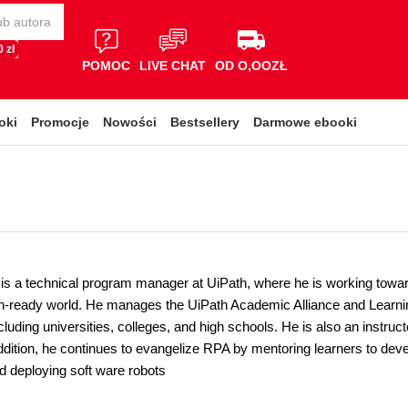
 zł
POMOC
LIVE CHAT
OD O,OOZŁ
oki
Promocje
Nowości
Bestsellery
Darmowe ebooki
s a technical program manager at UiPath, where he is working toward
n-ready world. He manages the UiPath Academic Alliance and Learnin
including universities, colleges, and high schools. He is also an inst
dition, he continues to evangelize RPA by mentoring learners to devel
d deploying soft ware robots