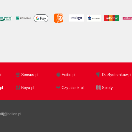
l
Sensus.pl
Editio.pl
DlaBystrzakow.pl
pl
Beya.pl
Czytalisek.pl
Sploty
il]@helion.pl