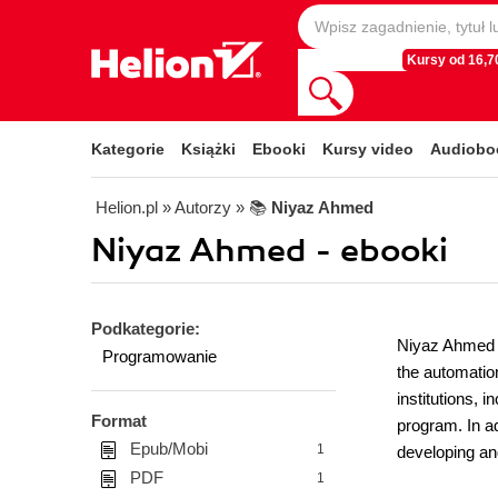
Kursy od 16,70
Kategorie
Książki
Ebooki
Kursy video
Audiobo
Helion.pl
» Autorzy
» 📚
Niyaz Ahmed
Niyaz Ahmed - ebooki
Podkategorie:
Niyaz Ahmed i
Programowanie
the automatio
institutions, 
Format
program. In ad
Epub/Mobi
1
developing an
PDF
1