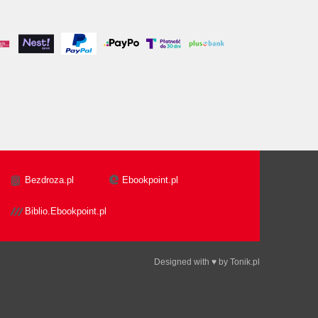
Bezdroza.pl
Ebookpoint.pl
Biblio.Ebookpoint.pl
Designed with ♥ by
Tonik.pl