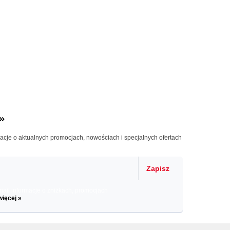
»
macje o aktualnych promocjach, nowościach i specjalnych ofertach
Zapisz
il informacje o zniżkach, promocjach
więcej »