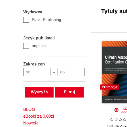
Tytuły au
Wydawca
Packt Publishing
Język publikacji
angielski
Zakres cen
–
Promocja
Wyczyść
BLOG
ebo
eBooki za 0,00zł
Nowości
UiPath Ass