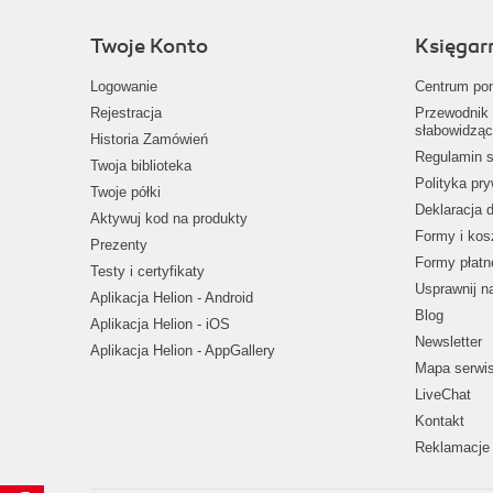
Twoje Konto
Księgar
Logowanie
Centrum po
Rejestracja
Przewodnik 
słabowidząc
Historia Zamówień
Regulamin s
Twoja biblioteka
Polityka pr
Twoje półki
Deklaracja 
Aktywuj kod na produkty
Formy i kos
Prezenty
Formy płatn
Testy i certyfikaty
Usprawnij 
Aplikacja Helion - Android
Blog
Aplikacja Helion - iOS
Newsletter
Aplikacja Helion - AppGallery
Mapa serwi
LiveChat
Kontakt
Reklamacje 