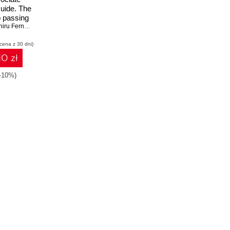
Guide. The
o passing
ciate
iru Fernando
,
Rajaneesh Balakrishnan
exam with
 cena z 30 dni)
ock tests
zzes
10 zł
(-10%)