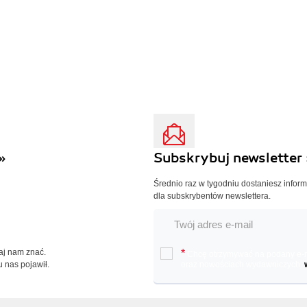
»
Subskrybuj newsletter 
Średnio raz w tygodniu dostaniesz infor
dla subskrybentów newslettera.
Daj nam znać.
*
Chcę otrzymywać na podany e-ma
u nas pojawił.
oraz nowościach wydawniczych.