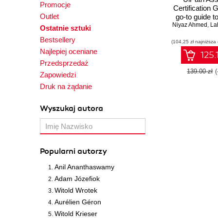
Promocje
Certification 
Outlet
go-to guide t
Niyaz Ahmed
the Asso
,
Lah
Ostatnie sztuki
certification 
Bestsellery
(104,25 zł najniższa
the help of m
Najlepiej oceniane
and qui
125.
Przedsprzedaż
139.00 zł
Zapowiedzi
Druk na żądanie
Wyszukaj autora
Popularni autorzy
Anil Ananthaswamy
Adam Józefiok
Witold Wrotek
Aurélien Géron
Witold Krieser