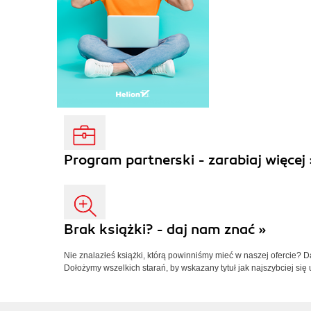
Program partnerski - zarabiaj więcej 
Brak książki? - daj nam znać »
Nie znalazłeś książki, którą powinniśmy mieć w naszej ofercie? 
Dołożymy wszelkich starań, by wskazany tytuł jak najszybciej się 