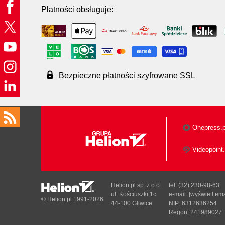
Płatności obsługuje:
Bezpieczne płatności szyfrowane SSL
Onepress.p
Videopoint.
Helion.pl sp. z o.o.
tel. (32) 230-98-63
ul. Kościuszki 1c
e-mail:
[wyświetl ema
© Helion.pl 1991-2026
44-100 Gliwice
NIP: 6312636254
Regon: 241989027