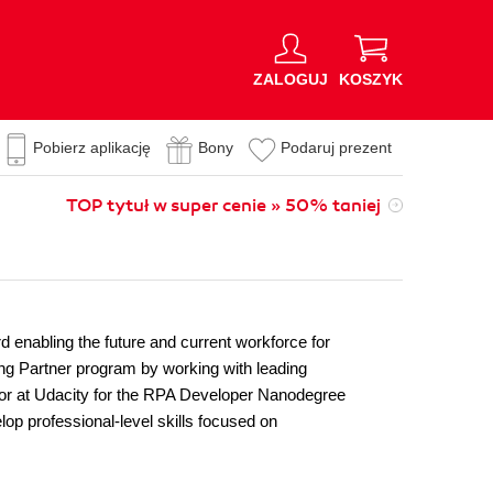
ZALOGUJ
KOSZYK
Pobierz aplikację
Bony
Podaruj prezent
TOP tytuł w super cenie » 50% taniej
 enabling the future and current workforce for
g Partner program by working with leading
ructor at Udacity for the RPA Developer Nanodegree
op professional-level skills focused on