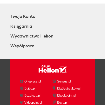
Twoje Konto
Księgarnia
Wydawnictwo Helion
Współpraca
Onepress.pl
Sensus.pl
Editio.pl
DlaBystrzakow.pl
Bezdroza.pl
Ebookpoint.pl
Videopoint.pl
Beya.pl