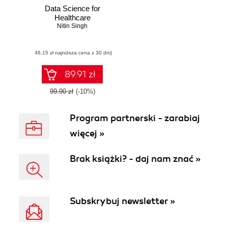
Data Science for
Healthcare
Nitin Singh
(46,15 zł najniższa cena z 30 dni)
89.91 zł
99.90 zł
(-10%)
Program partnerski - zarabiaj
więcej »
Brak książki? - daj nam znać »
Subskrybuj newsletter »