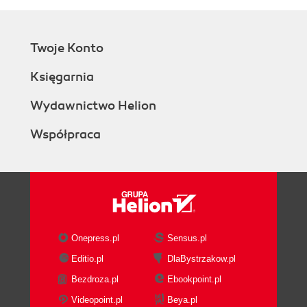
Twoje Konto
Księgarnia
Wydawnictwo Helion
Współpraca
Onepress.pl
Sensus.pl
Editio.pl
DlaBystrzakow.pl
Bezdroza.pl
Ebookpoint.pl
Videopoint.pl
Beya.pl