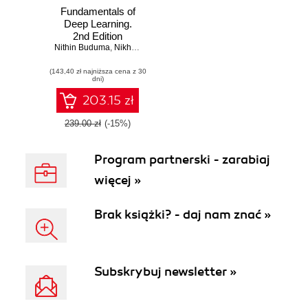
Fundamentals of
Deep Learning.
2nd Edition
Nithin Buduma
,
Nikhil Buduma
,
Joe Papa
(143,40 zł najniższa cena z 30
dni)
203.15 zł
239.00 zł
(-15%)
Program partnerski - zarabiaj
więcej »
Brak książki? - daj nam znać »
Subskrybuj newsletter »