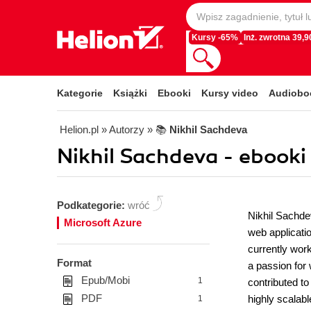
Kursy -65%
Inż. zwrotna 39,90
Kategorie
Książki
Ebooki
Kursy video
Audiobo
Helion.pl
» Autorzy
» 📚
Nikhil Sachdeva
Nikhil Sachdeva - ebooki
Podkategorie:
wróć
Nikhil Sachde
Microsoft Azure
web applicati
currently wor
Format
a passion for 
Epub/Mobi
1
contributed to
PDF
highly scalabl
1