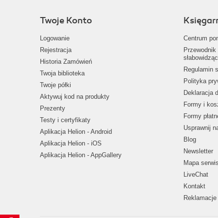
Twoje Konto
Księgar
Logowanie
Centrum po
Rejestracja
Przewodnik 
słabowidząc
Historia Zamówień
Regulamin s
Twoja biblioteka
Polityka pr
Twoje półki
Deklaracja 
Aktywuj kod na produkty
Formy i kos
Prezenty
Formy płatn
Testy i certyfikaty
Usprawnij 
Aplikacja Helion - Android
Blog
Aplikacja Helion - iOS
Newsletter
Aplikacja Helion - AppGallery
Mapa serwi
LiveChat
Kontakt
Reklamacje 