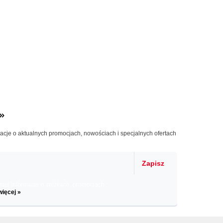
»
macje o aktualnych promocjach, nowościach i specjalnych ofertach
Zapisz
il informacje o zniżkach, promocjach
więcej »