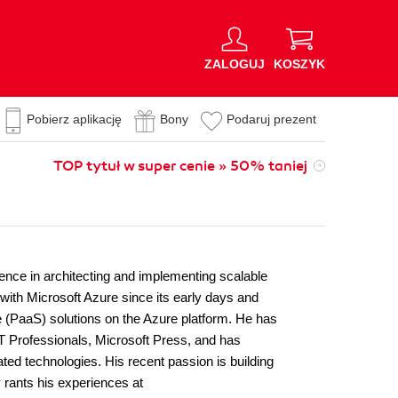
ZALOGUJ
KOSZYK
Pobierz aplikację
Bony
Podaruj prezent
TOP tytuł w super cenie » 50% taniej
ience in architecting and implementing scalable
with Microsoft Azure since its early days and
e (PaaS) solutions on the Azure platform. He has
 IT Professionals, Microsoft Press, and has
ated technologies. His recent passion is building
y rants his experiences at