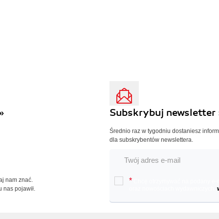
»
Subskrybuj newsletter 
Średnio raz w tygodniu dostaniesz infor
dla subskrybentów newslettera.
Daj nam znać.
*
Chcę otrzymywać na podany e-ma
u nas pojawił.
oraz nowościach wydawniczych.