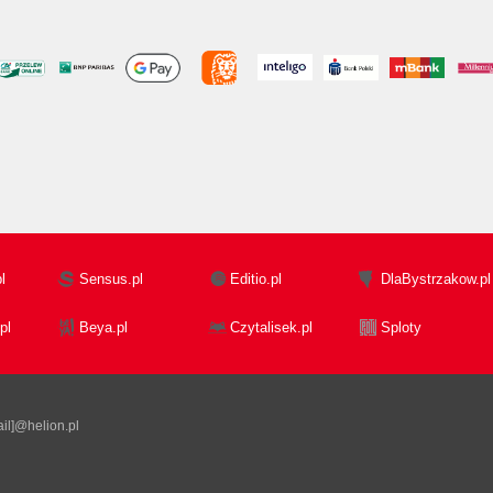
l
Sensus.pl
Editio.pl
DlaBystrzakow.pl
pl
Beya.pl
Czytalisek.pl
Sploty
il]@helion.pl