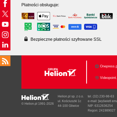
Płatności obsługuje:
Bezpieczne płatności szyfrowane SSL
Onepress.p
Videopoint.
Helion.pl sp. z o.o.
tel. (32) 230-98-63
ul. Kościuszki 1c
e-mail:
[wyświetl ema
© Helion.pl 1991-2026
44-100 Gliwice
NIP: 6312636254
Regon: 241989027