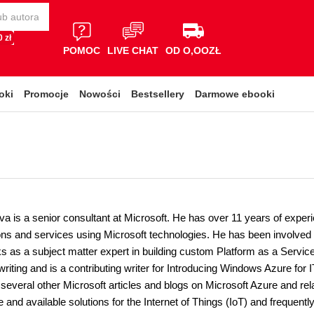
 zł
POMOC
LIVE CHAT
OD O,OOZŁ
oki
Promocje
Nowości
Bestsellery
Darmowe ebooki
va is a senior consultant at Microsoft. He has over 11 years of exper
ons and services using Microsoft technologies. He has been involved 
ks as a subject matter expert in building custom Platform as a Servic
writing and is a contributing writer for Introducing Windows Azure for
 several other Microsoft articles and blogs on Microsoft Azure and rel
e and available solutions for the Internet of Things (IoT) and frequentl