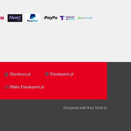
Bezdroza.pl
Ebookpoint.pl
Biblio.Ebookpoint.pl
Designed with ♥ by
Tonik.pl