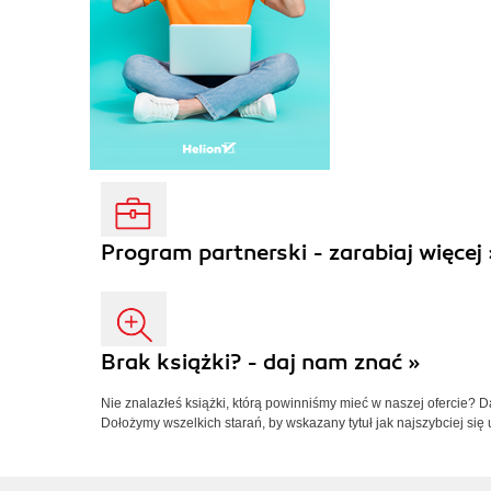
Program partnerski - zarabiaj więcej 
Brak książki? - daj nam znać »
Nie znalazłeś książki, którą powinniśmy mieć w naszej ofercie? 
Dołożymy wszelkich starań, by wskazany tytuł jak najszybciej się 