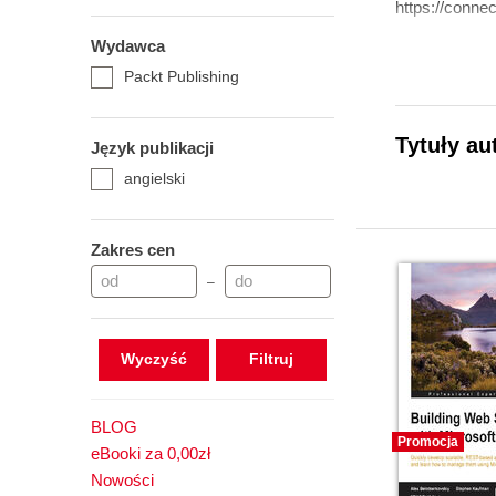
https://connec
Wydawca
Packt Publishing
Tytuły au
Język publikacji
angielski
Zakres cen
–
Wyczyść
BLOG
Promocja
eBooki za 0,00zł
Nowości