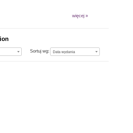
więcej »
ion
Data wydania
Sortuj wg:
Data wydania