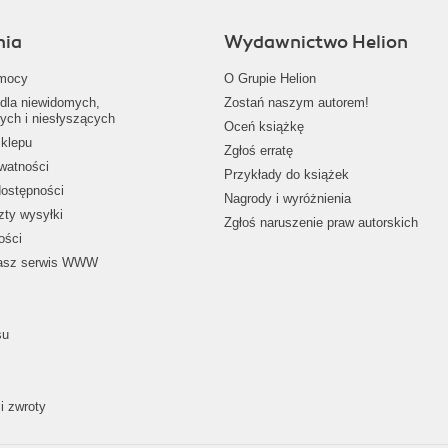
nia
Wydawnictwo Helion
mocy
O Grupie Helion
dla niewidomych,
Zostań naszym autorem!
ych i niesłyszących
Oceń książkę
klepu
Zgłoś erratę
ywatności
Przykłady do książek
dostępności
Nagrody i wyróżnienia
zty wysyłki
Zgłoś naruszenie praw autorskich
ości
nasz serwis WWW
su
i zwroty