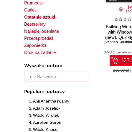
Promocje
Outlet
ebo
Ostatnie sztuki
Bestsellery
Building Web
Najlepiej oceniane
with Window
(new). Quickl
Przedsprzedaż
Stephen Kaufma
scalable, RE
Zapowiedzi
applications o
Druk na żądanie
(104,25 zł najniższa
and learn 
manage the
125.
Microsoft
Wyszukaj autora
139.00 zł
Popularni autorzy
Anil Ananthaswamy
Adam Józefiok
Witold Wrotek
Aurélien Géron
Witold Krieser