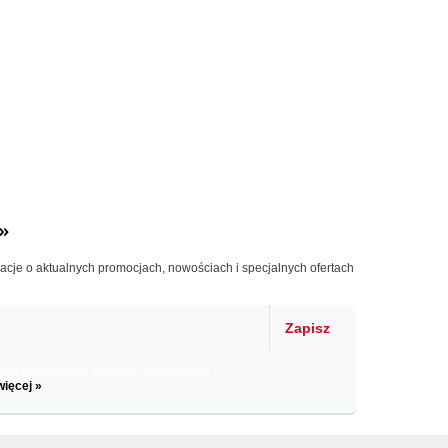
»
macje o aktualnych promocjach, nowościach i specjalnych ofertach
Zapisz
il informacje o zniżkach, promocjach
więcej »