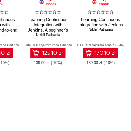
ok
ebook
ebook
ntinuous
Learning Continuous
Learning Continuous
n with
Integration with
Integration with Jenkins
nd-to-end
Jenkins. A beginner's
Nikhil Pathania
eating
hania
guide to implementing
Nikhil Pathania
 secure,
Continuous Integration
cena z 30 dni)
nd cost-
(104,25 zł najniższa cena z 30 dni)
and Continuous
(141,75 zł najniższa cena z 30 dni)
 CI/CD
Delivery using Jenkins
10 zł
125.10 zł
170.10 zł
- Third
2 - Second Edition
n
(-10%)
139.00 zł
(-10%)
189.00 zł
(-10%)