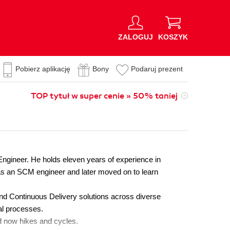
ZALOGUJ
KOSZYK
Pobierz aplikację
Bony
Podaruj prezent
TOP tytuł w super cenie » 50% taniej
gineer. He holds eleven years of experience in
as an SCM engineer and later moved on to learn
and Continuous Delivery solutions across diverse
al processes.
and now hikes and cycles.