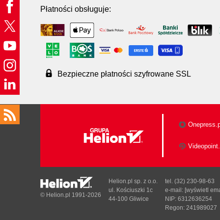
Płatności obsługuje:
Bezpieczne płatności szyfrowane SSL
Onepress.p
Videopoint.
Helion.pl sp. z o.o.
tel. (32) 230-98-63
ul. Kościuszki 1c
e-mail:
[wyświetl ema
© Helion.pl 1991-2026
44-100 Gliwice
NIP: 6312636254
Regon: 241989027