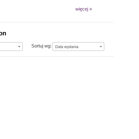
więcej »
ion
Data wydania
Sortuj wg:
Data wydania