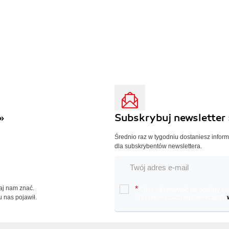
»
Subskrybuj newsletter 
Średnio raz w tygodniu dostaniesz infor
dla subskrybentów newslettera.
Daj nam znać.
*
Chcę otrzymywać na podany e-ma
u nas pojawił.
oraz nowościach wydawniczych.