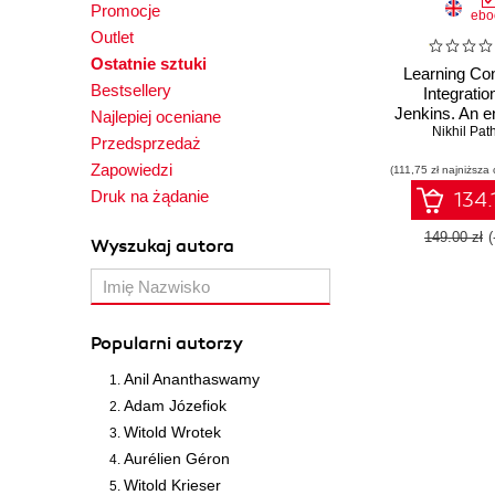
Promocje
ebo
Outlet
Ostatnie sztuki
Learning Co
Bestsellery
Integratio
Jenkins. An e
Najlepiej oceniane
guide to cr
Nikhil Pat
Przedsprzedaż
operational,
Zapowiedzi
(111,75 zł najniższa 
resilient, a
effective
Druk na żądanie
134.
processes 
Editio
149.00 zł
Wyszukaj autora
Popularni autorzy
Anil Ananthaswamy
Adam Józefiok
Witold Wrotek
Aurélien Géron
Witold Krieser