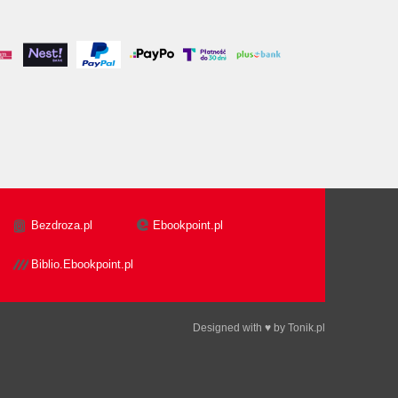
Bezdroza.pl
Ebookpoint.pl
Biblio.Ebookpoint.pl
Designed with ♥ by
Tonik.pl