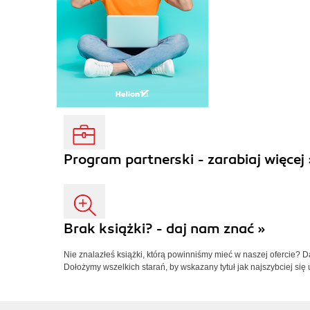
Program partnerski - zarabiaj więcej 
Brak książki? - daj nam znać »
Nie znalazłeś książki, którą powinniśmy mieć w naszej ofercie? 
Dołożymy wszelkich starań, by wskazany tytuł jak najszybciej się 