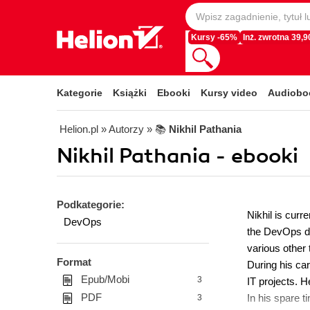
Kursy -65%
Inż. zwrotna 39,90
Kategorie
Książki
Ebooki
Kursy video
Audiobo
Helion.pl
» Autorzy
» 📚
Nikhil Pathania
Nikhil Pathania - ebooki
Podkategorie:
Nikhil is cur
DevOps
the DevOps do
various other 
Format
During his ca
Epub/Mobi
3
IT projects. 
PDF
In his spare t
3