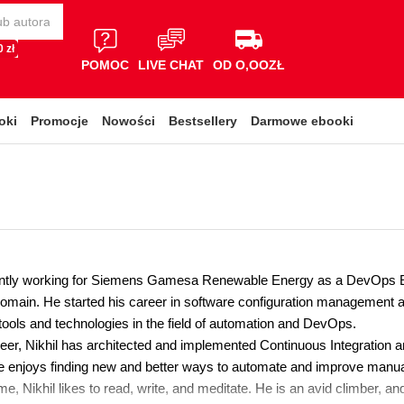
 zł
POMOC
LIVE CHAT
OD O,OOZŁ
oki
Promocje
Nowości
Bestsellery
Darmowe ebooki
rently working for Siemens Gamesa Renewable Energy as a DevOps En
main. He started his career in software configuration management 
tools and technologies in the field of automation and DevOps.
reer, Nikhil has architected and implemented Continuous Integration 
He enjoys finding new and better ways to automate and improve manu
ime, Nikhil likes to read, write, and meditate. He is an avid climber, 