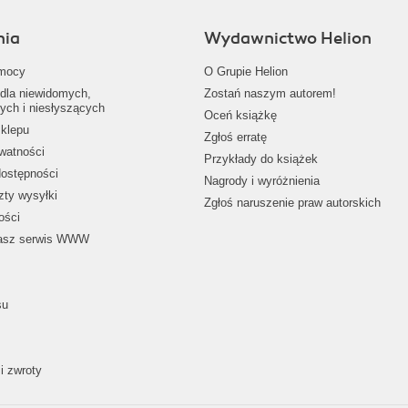
nia
Wydawnictwo Helion
mocy
O Grupie Helion
dla niewidomych,
Zostań naszym autorem!
ych i niesłyszących
Oceń książkę
klepu
Zgłoś erratę
ywatności
Przykłady do książek
dostępności
Nagrody i wyróżnienia
zty wysyłki
Zgłoś naruszenie praw autorskich
ości
nasz serwis WWW
su
i zwroty