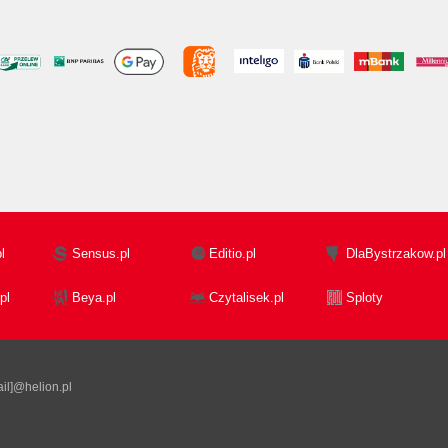
l
Sensus.pl
Editio.pl
DlaBystrzakow.pl
pl
Beya.pl
Czytalisek.pl
Sploty
il]@helion.pl