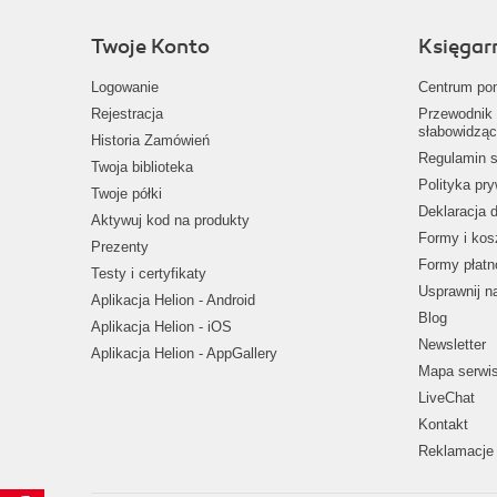
Twoje Konto
Księgar
Logowanie
Centrum po
Rejestracja
Przewodnik 
słabowidząc
Historia Zamówień
Regulamin s
Twoja biblioteka
Polityka pr
Twoje półki
Deklaracja 
Aktywuj kod na produkty
Formy i kos
Prezenty
Formy płatn
Testy i certyfikaty
Usprawnij 
Aplikacja Helion - Android
Blog
Aplikacja Helion - iOS
Newsletter
Aplikacja Helion - AppGallery
Mapa serwi
LiveChat
Kontakt
Reklamacje 