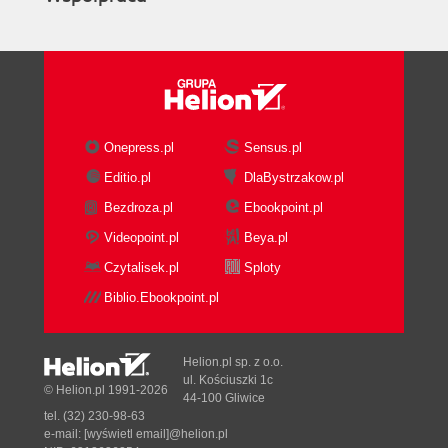
Onepress.pl
Sensus.pl
Editio.pl
DlaBystrzakow.pl
Bezdroza.pl
Ebookpoint.pl
Videopoint.pl
Beya.pl
Czytalisek.pl
Sploty
Biblio.Ebookpoint.pl
Helion.pl sp. z o.o.
ul. Kościuszki 1c
© Helion.pl 1991-2026
44-100 Gliwice
tel. (32) 230-98-63
e-mail:
[wyświetl email]@helion.pl