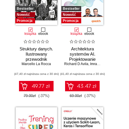
Bestseller
Bestseller
Nowość
Nowość
Promocja
Promocja
książka
ebook
książka
ebook
Struktury danych.
Architektura
Ilustrowany
systemów AI.
przewodnik
Projektowanie
Marcello La Rocca
Richard D Avila
skalowalnego i
,
Imran Ahmad
niezawodnego
(47,40 zł najniższa cena z 30 dni)
(41,40 zł najniższa cena z 30 dni)
oprogramowania
49.77 zł
43.47 zł
79.00zł
(-37%)
69.00zł
(-37%)