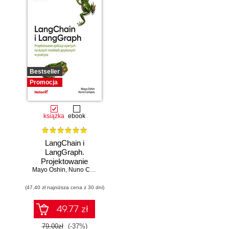
Bestseller
Promocja
książka
ebook
LangChain i
LangGraph.
Projektowanie
Mayo Oshin
aplikacji opartych
,
Nuno Campos
na dużych
(47,40 zł najniższa cena z 30 dni)
modelach
językowych w
praktyce
49.77 zł
79.00zł
(-37%)