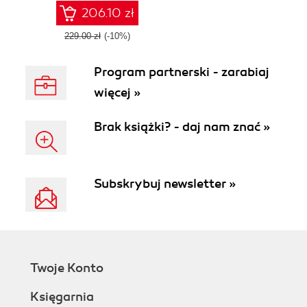
programming
206.10 zł
language
229.00 zł
(-10%)
Program partnerski - zarabiaj
więcej »
Brak książki? - daj nam znać »
Subskrybuj newsletter »
Twoje Konto
Księgarnia