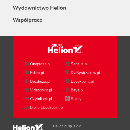
Wydawnictwo Helion
Współpraca
Onepress.pl
Sensus.pl
Editio.pl
DlaBystrzakow.pl
Bezdroza.pl
Ebookpoint.pl
Videopoint.pl
Beya.pl
Czytalisek.pl
Sploty
Biblio.Ebookpoint.pl
Helion.pl sp. z o.o.