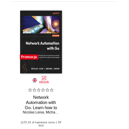
Promocja
ebook
Network
Automation with
Go. Learn how to
Nicolas Leiva
automate network
,
Michael Kashin
operations and
(125,10 zł najniższa cena z 30
build applications
dni)
using the Go