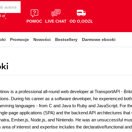
 zł
POMOC
LIVE CHAT
OD O,OOZŁ
oki
Promocje
Nowości
Bestsellery
Darmowe ebooki
ki
inov is a professional all-round web developer at TransportAPI - Brit
utions. During his career as a software developer, he experienced bot
amming languages - from C and Java to Ruby and JavaScript. For the 
ingle-page applications (SPA) and the backend API architectures that 
inatra, Ember.js, Node.js, and Nintendo. He was an unsuccessful mus
s area of interest and expertise includes the declarative/functional an