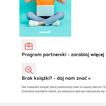
Program partnerski - zarabiaj więcej 
Brak książki? - daj nam znać »
Nie znalazłeś książki, którą powinniśmy mieć w naszej ofercie? 
Dołożymy wszelkich starań, by wskazany tytuł jak najszybciej się 