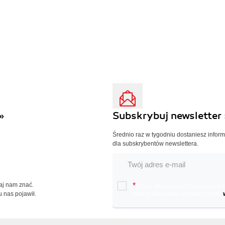
»
Subskrybuj newsletter 
Średnio raz w tygodniu dostaniesz infor
dla subskrybentów newslettera.
Daj nam znać.
*
Chcę otrzymywać na podany e-ma
u nas pojawił.
oraz nowościach wydawniczych.