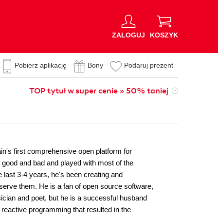
ZALOGUJ
KOSZYK
Pobierz aplikację
Bony
Podaruj prezent
TOP tytuł w super cenie » 50% taniej
ain's first comprehensive open platform for
h good and bad and played with most of the
last 3-4 years, he's been creating and
serve them. He is a fan of open source software,
ician and poet, but he is a successful husband
d reactive programming that resulted in the