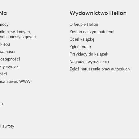
nia
Wydawnictwo Helion
mocy
O Grupie Helion
dla niewidomych,
Zostań naszym autorem!
ych i niesłyszących
Oceń książkę
klepu
Zgłoś erratę
ywatności
Przykłady do książek
dostępności
Nagrody i wyróżnienia
zty wysyłki
Zgłoś naruszenie praw autorskich
ości
nasz serwis WWW
su
i zwroty