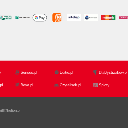
l
Sensus.pl
Editio.pl
DlaBystrzakow.pl
pl
Beya.pl
Czytalisek.pl
Sploty
il]@helion.pl