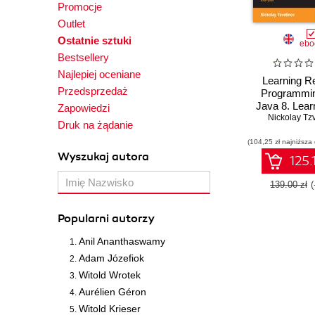
Promocje
Outlet
Ostatnie sztuki
ebo
Bestsellery
Najlepiej oceniane
Learning R
Przedsprzedaż
Programmin
Java 8. Lear
Zapowiedzi
use RxJava 
Nickolay Tz
Druk na żądanie
reactive Obse
(104,25 zł najniższa
build fast, co
Wyszukaj autora
and powe
125.
applications
detailed e
139.00 zł
Popularni autorzy
Anil Ananthaswamy
Adam Józefiok
Witold Wrotek
Aurélien Géron
Witold Krieser