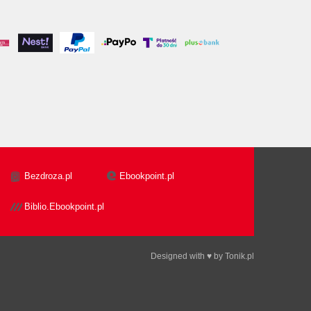
Bezdroza.pl
Ebookpoint.pl
Biblio.Ebookpoint.pl
Designed with ♥ by
Tonik.pl