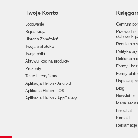
Twoje Konto
Księgar
Logowanie
Centrum po
Rejestracja
Przewodnik 
słabowidząc
Historia Zamówień
Regulamin s
Twoja biblioteka
Polityka pr
Twoje półki
Deklaracja 
Aktywuj kod na produkty
Formy i kos
Prezenty
Formy płatn
Testy i certyfikaty
Usprawnij 
Aplikacja Helion - Android
Blog
Aplikacja Helion - iOS
Newsletter
Aplikacja Helion - AppGallery
Mapa serwi
LiveChat
Kontakt
Reklamacje 