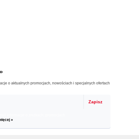
»
macje o aktualnych promocjach, nowościach i specjalnych ofertach
Zapisz
il informacje o zniżkach, promocjach
więcej »