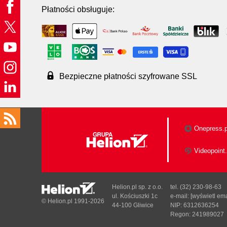
Płatności obsługuje:
Bezpieczne płatności szyfrowane SSL
Onepress.p
Videopoint.
Helion.pl sp. z o.o.
tel. (32) 230-98-63
ul. Kościuszki 1c
e-mail:
[wyświetl ema
© Helion.pl 1991-2026
44-100 Gliwice
NIP: 6312636254
Regon: 241989027