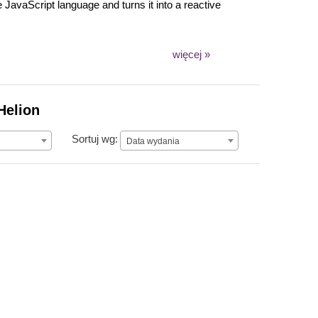
he JavaScript language and turns it into a reactive
więcej »
Helion
Data wydania
Sortuj wg:
Data wydania