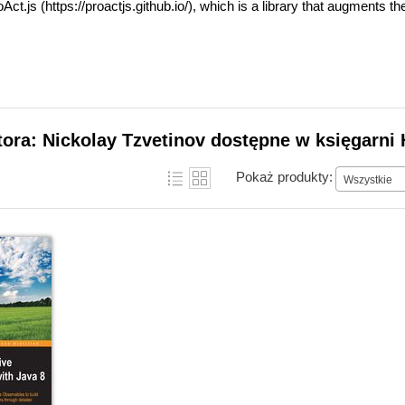
oAct.js (https://proactjs.github.io/), which is a library that augments t
tora: Nickolay Tzvetinov dostępne w księgarni 
Pokaż produkty:
Wszystkie