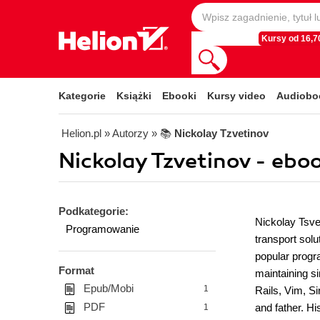
Kursy od 16,70
Kategorie
Książki
Ebooki
Kursy video
Audiobo
Helion.pl
» Autorzy
» 📚
Nickolay Tzvetinov
Nickolay Tzvetinov - eboo
Podkategorie:
Nickolay Tsvet
Programowanie
transport sol
popular progr
Format
maintaining s
Epub/Mobi
1
Rails, Vim, S
PDF
and father. Hi
1