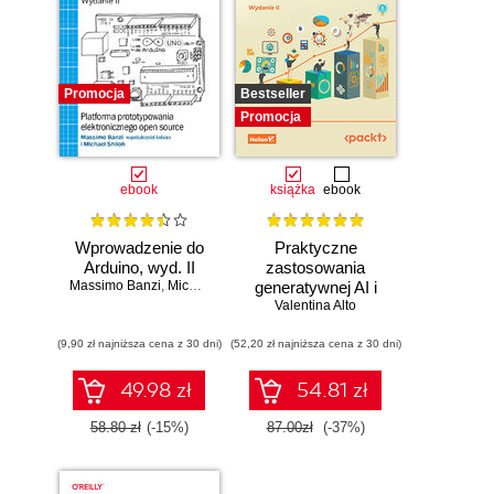
Promocja
Bestseller
Promocja
ebook
książka
ebook
Wprowadzenie do
Praktyczne
Arduino, wyd. II
zastosowania
Massimo Banzi
,
Michael Shiloh
generatywnej AI i
Valentina Alto
ChatGPT.
Wykorzystaj
(9,90 zł najniższa cena z 30 dni)
(52,20 zł najniższa cena z 30 dni)
potencjał inżynierii
promptów z
technologiami
49.98 zł
54.81 zł
OpenAI dla
zwiększenia
58.80 zł
(-15%)
87.00zł
(-37%)
produktywności i
kreatywności.
Wydanie II