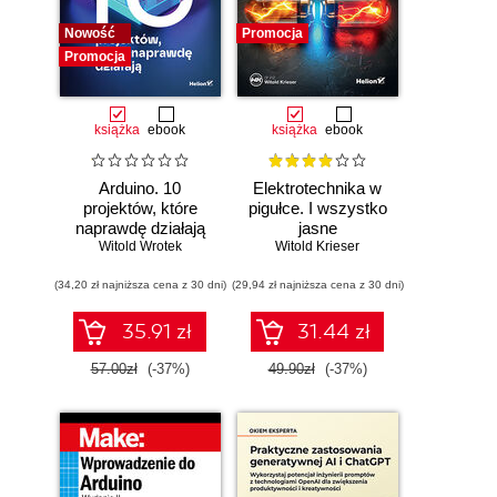
Nowość
Promocja
Promocja
książka
ebook
książka
ebook
Arduino. 10
Elektrotechnika w
projektów, które
pigułce. I wszystko
naprawdę działają
jasne
Witold Wrotek
Witold Krieser
(34,20 zł najniższa cena z 30 dni)
(29,94 zł najniższa cena z 30 dni)
35.91 zł
31.44 zł
57.00zł
(-37%)
49.90zł
(-37%)