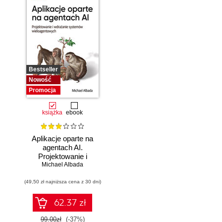
Bestseller
Nowość
Promocja
książka
ebook
Aplikacje oparte na
agentach AI.
Projektowanie i
Michael Albada
wdrażanie
systemów
(49,50 zł najniższa cena z 30 dni)
wieloagentowych
62.37 zł
99.00zł
(-37%)