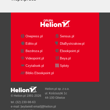
Onepress.pl
Sensus.pl
Editio.pl
DlaBystrzakow.pl
Bezdroza.pl
Ebookpoint.pl
Videopoint.pl
Beya.pl
Czytalisek.pl
Sploty
Biblio.Ebookpoint.pl
Helion.pl sp. z o.o.
ul. Kościuszki 1c
© Helion.pl 1991-2026
44-100 Gliwice
tel. (32) 230-98-63
e-mail:
[wyświetl email]@helion.pl