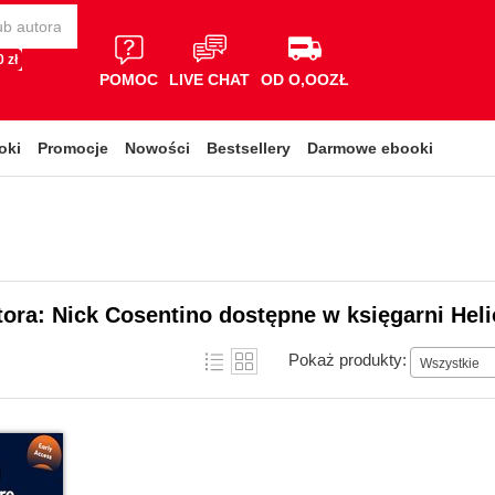
 zł
POMOC
LIVE CHAT
OD O,OOZŁ
oki
Promocje
Nowości
Bestsellery
Darmowe ebooki
tora: Nick Cosentino dostępne w księgarni Hel
Pokaż produkty:
Wszystkie