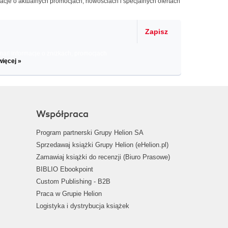
macje o aktualnych promocjach, nowościach i specjalnych ofertach
Zapisz
il informacje o zniżkach, promocjach
więcej »
Współpraca
Program partnerski Grupy Helion SA
Sprzedawaj książki Grupy Helion (eHelion.pl)
Zamawiaj książki do recenzji (Biuro Prasowe)
BIBLIO Ebookpoint
Custom Publishing - B2B
Praca w Grupie Helion
Logistyka i dystrybucja książek