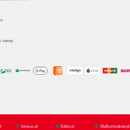
su
i zwroty
l
Sensus.pl
Editio.pl
DlaBystrzakow.pl