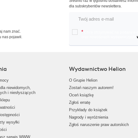
Średnio raz w tygodniu dostaniesz infor
dla subskrybentów newslettera.
Daj nam znać.
*
Chcę otrzymywać na podany e-ma
u nas pojawił.
oraz nowościach wydawniczych.
nia
Wydawnictwo Helion
mocy
O Grupie Helion
dla niewidomych,
Zostań naszym autorem!
ych i niesłyszących
Oceń książkę
klepu
Zgłoś erratę
ywatności
Przykłady do książek
dostępności
Nagrody i wyróżnienia
zty wysyłki
Zgłoś naruszenie praw autorskich
ości
nasz serwis WWW