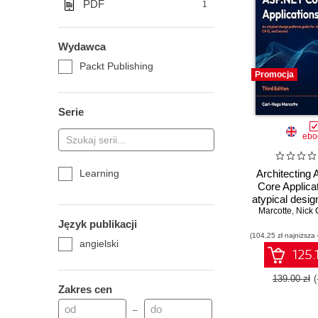
PDF
1
Wydawca
Packt Publishing
Promocja
Serie
ebo
Learning
Architecting
Core Applica
atypical desig
Marcotte
guide for .N
,
Nick 
Język publikacji
12, and beyon
(104,25 zł najniższa
Editio
angielski
125.
139.00 zł
Zakres cen
–