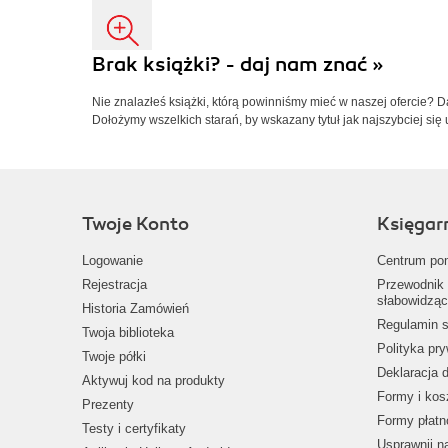
Brak książki? - daj nam znać »
Nie znalazłeś książki, którą powinniśmy mieć w naszej ofercie? 
Dołożymy wszelkich starań, by wskazany tytuł jak najszybciej się 
Twoje Konto
Księgar
Logowanie
Centrum po
Rejestracja
Przewodnik 
słabowidząc
Historia Zamówień
Regulamin s
Twoja biblioteka
Polityka pr
Twoje półki
Deklaracja 
Aktywuj kod na produkty
Formy i kos
Prezenty
Formy płatn
Testy i certyfikaty
Usprawnij 