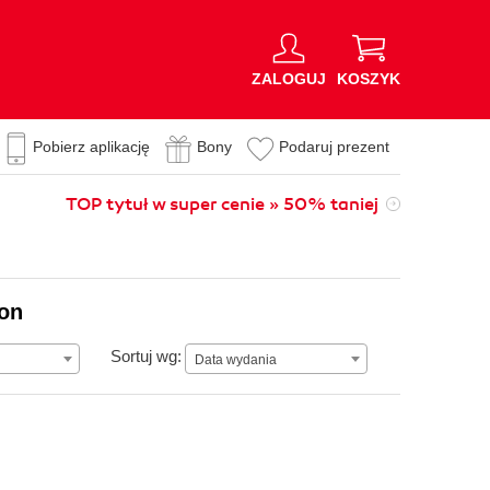
ZALOGUJ
KOSZYK
Pobierz aplikację
Bony
Podaruj prezent
TOP tytuł w super cenie » 50% taniej
ion
Data wydania
Sortuj wg:
Data wydania