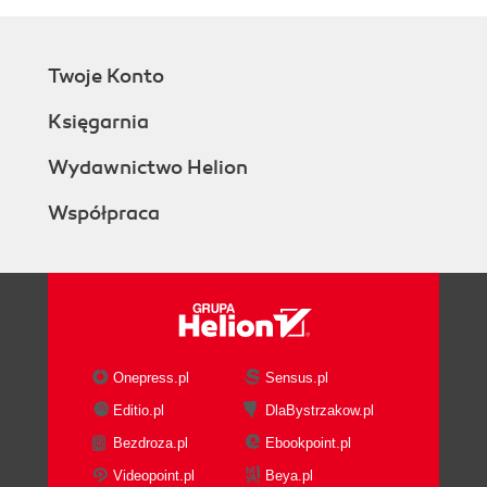
Twoje Konto
Księgarnia
Wydawnictwo Helion
Współpraca
Onepress.pl
Sensus.pl
Editio.pl
DlaBystrzakow.pl
Bezdroza.pl
Ebookpoint.pl
Videopoint.pl
Beya.pl