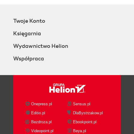
Twoje Konto
Księgarnia
Wydawnictwo Helion
Współpraca
Onepress.pl
Sensus.pl
Editio.pl
DlaBystrzakow.pl
Bezdroza.pl
Ebookpoint.pl
Videopoint.pl
Beya.pl