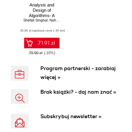
Analysis and
Design of
Algorithms- A
Shefali Singhal
Beginner's Hope
,
Neha Garg
(36,90 zł najniższa cena z 30 dni)
71.91 zł
79.90 zł
(-10%)
Program partnerski - zarabiaj
więcej »
Brak książki? - daj nam znać »
Subskrybuj newsletter »