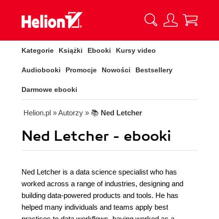
Kategorie
Książki
Ebooki
Kursy video
Audiobooki
Promocje
Nowości
Bestsellery
Darmowe ebooki
Helion.pl
» Autorzy
» 📚
Ned Letcher
Ned Letcher - ebooki
Ned Letcher is a data science specialist who has
worked across a range of industries, designing and
building data-powered products and tools. He has
helped many individuals and teams apply best
practices to data workflows, having worked as a