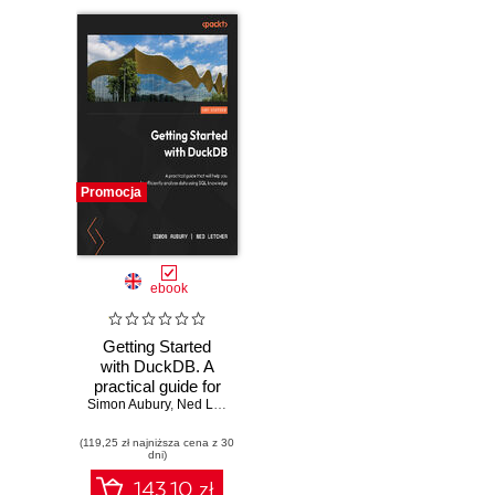
Promocja
ebook
Getting Started
with DuckDB. A
practical guide for
Simon Aubury
accelerating your
,
Ned Letcher
,
Kris Jenkins
data science, data
(119,25 zł najniższa cena z 30
analytics, and data
dni)
engineering
workflows
143.10 zł