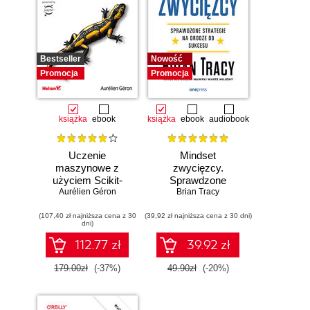
Bestseller
Nowość
Promocja
Promocja
książka
ebook
książka
ebook
audiobook
Uczenie
Mindset
maszynowe z
zwycięzcy.
użyciem Scikit-
Sprawdzone
Learn, Keras i
Aurélien Géron
strategie na drodze
Brian Tracy
TensorFlow.
do sukcesu
(107,40 zł najniższa cena z 30
Wydanie III
(39,92 zł najniższa cena z 30 dni)
dni)
112.77 zł
39.92 zł
179.00zł
(-37%)
49.90zł
(-20%)