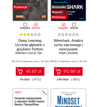
Promocja
Bestseller
Nowość
Promocja
książka
ebook
książka
ebook
Deep Learning.
Wireshark. Analiza
Uczenie głębokie z
ruchu sieciowego i
językiem Python.
wykrywanie
Valentino Zocca
Sztuczna
,
Gianmario Spacagna
Adam Józefiok
włamań
,
Daniel Slater
,
Peter Roelants
inteligencja i sieci
(39,50 zł najniższa cena z 30 dni)
neuronowe
(89,40 zł najniższa cena z 30 dni)
41.87 zł
90.89 zł
79.00zł
(-47%)
149.00zł
(-39%)