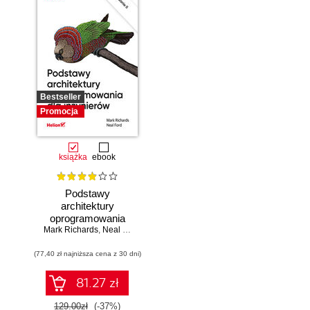
Bestseller
Promocja
książka
ebook
Podstawy
architektury
oprogramowania
Mark Richards
dla inżynierów.
,
Neal Ford
Wydanie II
(77,40 zł najniższa cena z 30 dni)
81.27 zł
129.00zł
(-37%)