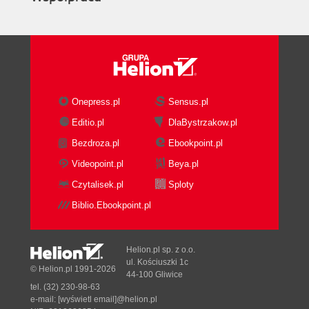
Onepress.pl
Sensus.pl
Editio.pl
DlaBystrzakow.pl
Bezdroza.pl
Ebookpoint.pl
Videopoint.pl
Beya.pl
Czytalisek.pl
Sploty
Biblio.Ebookpoint.pl
Helion.pl sp. z o.o.
ul. Kościuszki 1c
© Helion.pl 1991-2026
44-100 Gliwice
tel. (32) 230-98-63
e-mail:
[wyświetl email]@helion.pl