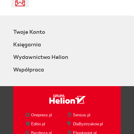
Twoje Konto
Księgarnia
Wydawnictwo Helion
Współpraca
Onepress.pl
Sensus.pl
Editio.pl
DlaBystrzakow.pl
Bezdroza.pl
Ebookpoint.pl