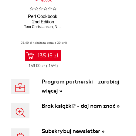
ebook
Perl Cookbook.
2nd Edition
Tom Christiansen
,
Nathan Torkington
(95,40 zł najniższa cena z 30 dni)
135.15 zł
159.00 zł
(-15%)
Program partnerski - zarabiaj
więcej »
Brak książki? - daj nam znać »
Subskrybuj newsletter »