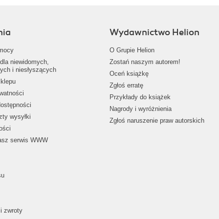
nia
Wydawnictwo Helion
mocy
O Grupie Helion
dla niewidomych,
Zostań naszym autorem!
ych i niesłyszących
Oceń książkę
klepu
Zgłoś erratę
ywatności
Przykłady do książek
dostępności
Nagrody i wyróżnienia
zty wysyłki
Zgłoś naruszenie praw autorskich
ości
nasz serwis WWW
su
i zwroty