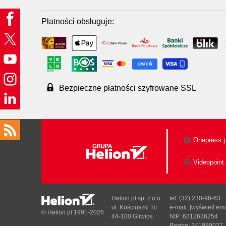
Płatności obsługuje:
Bezpieczne płatności szyfrowane SSL
Onepress.p
Videopoint.
Helion.pl sp. z o.o.
tel. (32) 230-98-63
ul. Kościuszki 1c
e-mail:
[wyświetl ema
© Helion.pl 1991-2026
44-100 Gliwice
NIP: 6312636254
Regon: 241989027