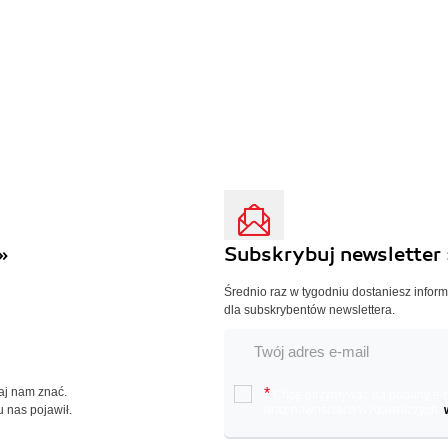
»
Subskrybuj newsletter 
Średnio raz w tygodniu dostaniesz infor
dla subskrybentów newslettera.
Daj nam znać.
*
Chcę otrzymywać na podany e-ma
u nas pojawił.
oraz nowościach wydawniczych.