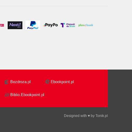
Bezdroza.pl
Ebookpoint.pl
Biblio.Ebookpoint.pl
Designed with ♥ by
Tonik.pl