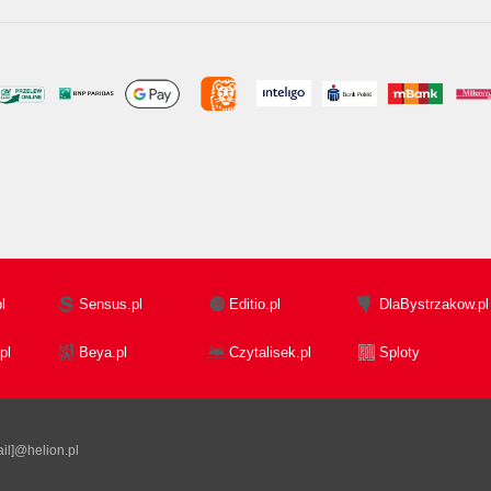
l
Sensus.pl
Editio.pl
DlaBystrzakow.pl
pl
Beya.pl
Czytalisek.pl
Sploty
il]@helion.pl