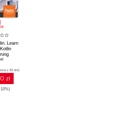
ok
lin. Learn
Kotlin
ming
o build
el
oid, iOS,
cena z 30 dni)
 web
10 zł
(-10%)