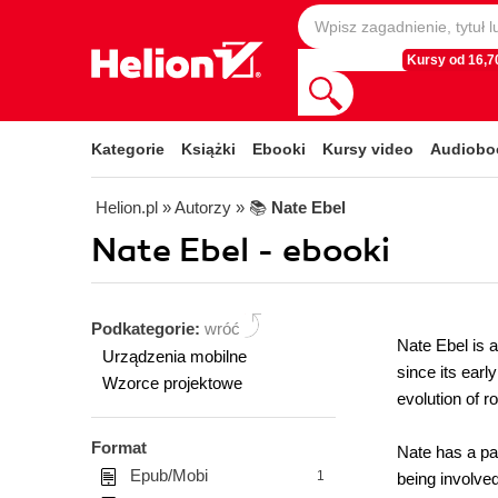
Kursy od 16,70
Kategorie
Książki
Ebooki
Kursy video
Audiobo
Helion.pl
» Autorzy
» 📚
Nate Ebel
Nate Ebel - ebooki
Podkategorie:
wróć
Nate Ebel is 
Urządzenia mobilne
since its earl
Wzorce projektowe
evolution of ro
Format
Nate has a pa
Epub/Mobi
1
being involve