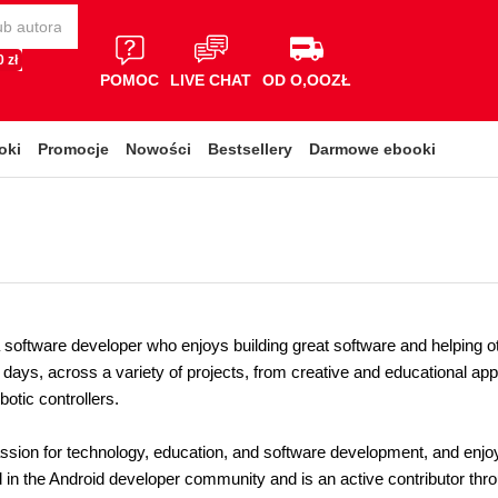
 zł
POMOC
LIVE CHAT
OD O,OOZŁ
oki
Promocje
Nowości
Bestsellery
Darmowe ebooki
a software developer who enjoys building great software and helping 
y days, across a variety of projects, from creative and educational ap
botic controllers.
ssion for technology, education, and software development, and enjoy
d in the Android developer community and is an active contributor th