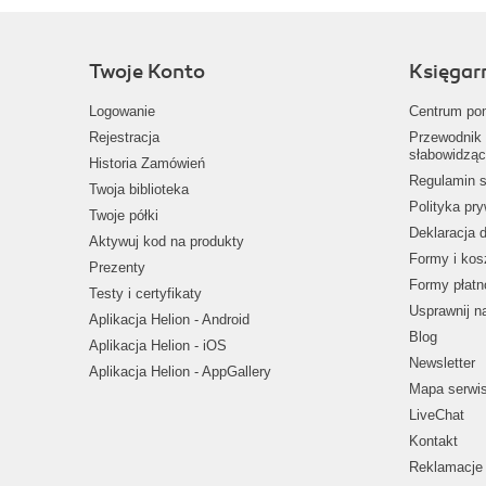
Twoje Konto
Księgar
Logowanie
Centrum po
Rejestracja
Przewodnik 
słabowidząc
Historia Zamówień
Regulamin s
Twoja biblioteka
Polityka pr
Twoje półki
Deklaracja 
Aktywuj kod na produkty
Formy i kos
Prezenty
Formy płatn
Testy i certyfikaty
Usprawnij 
Aplikacja Helion - Android
Blog
Aplikacja Helion - iOS
Newsletter
Aplikacja Helion - AppGallery
Mapa serwi
LiveChat
Kontakt
Reklamacje 