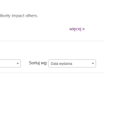
itively impact others.
więcej »
Data wydania
Sortuj wg:
Data wydania