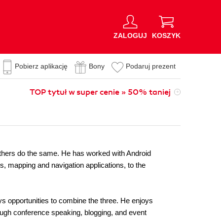
ZALOGUJ
KOSZYK
Pobierz aplikację
Bony
Podaruj prezent
TOP tytuł w super cenie » 50% taniej
others do the same. He has worked with Android
ps, mapping and navigation applications, to the
s opportunities to combine the three. He enjoys
rough conference speaking, blogging, and event