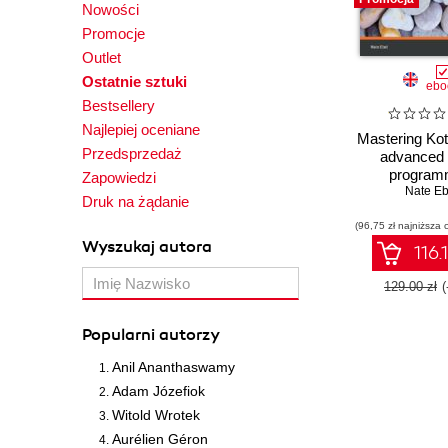
Nowości
Promocje
Outlet
Ostatnie sztuki
ebo
Bestsellery
Najlepiej oceniane
Mastering Kot
Przedsprzedaż
advanced 
program
Zapowiedzi
techniques t
Nate Eb
Druk na żądanie
apps for Andr
(96,75 zł najniższa 
and the
Wyszukaj autora
116.
129.00 zł
Popularni autorzy
Anil Ananthaswamy
Adam Józefiok
Witold Wrotek
Aurélien Géron