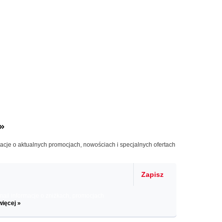
»
macje o aktualnych promocjach, nowościach i specjalnych ofertach
Zapisz
il informacje o zniżkach, promocjach
więcej »