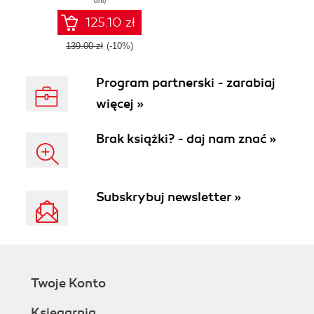
dni)
Automation
Anywhere
125.10 zł
139.00 zł
(-10%)
Program partnerski - zarabiaj
więcej »
Brak książki? - daj nam znać »
Subskrybuj newsletter »
Twoje Konto
Księgarnia