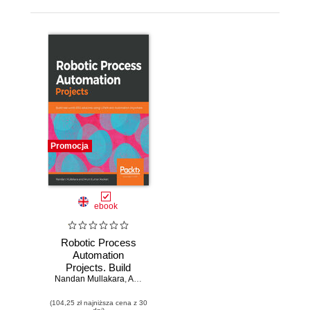
Promocja
ebook
Robotic Process
Automation
Projects. Build
Nandan Mullakara
real-world RPA
,
Arun Kumar Asokan
solutions using
(104,25 zł najniższa cena z 30
UiPath and