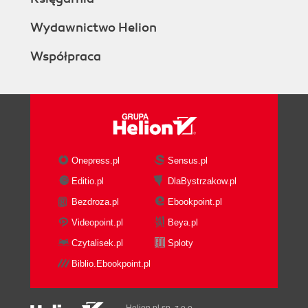
Wydawnictwo Helion
Współpraca
Onepress.pl
Sensus.pl
Editio.pl
DlaBystrzakow.pl
Bezdroza.pl
Ebookpoint.pl
Videopoint.pl
Beya.pl
Czytalisek.pl
Sploty
Biblio.Ebookpoint.pl
Helion.pl sp. z o.o.