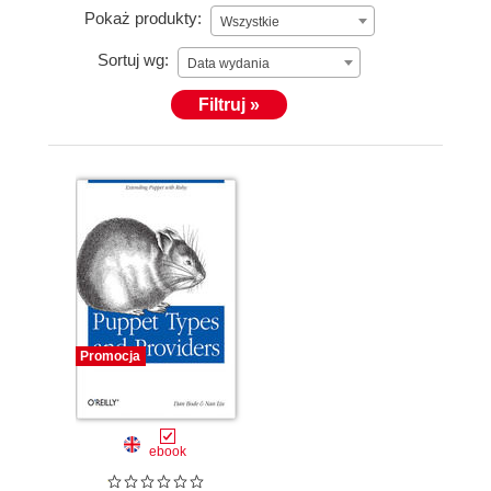
Pokaż produkty:
Wszystkie
Sortuj wg:
Data wydania
Filtruj »
Promocja
ebook