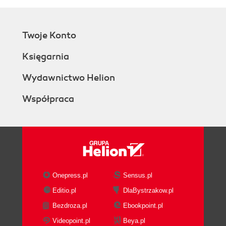
Twoje Konto
Księgarnia
Wydawnictwo Helion
Współpraca
Onepress.pl
Sensus.pl
Editio.pl
DlaBystrzakow.pl
Bezdroza.pl
Ebookpoint.pl
Videopoint.pl
Beya.pl