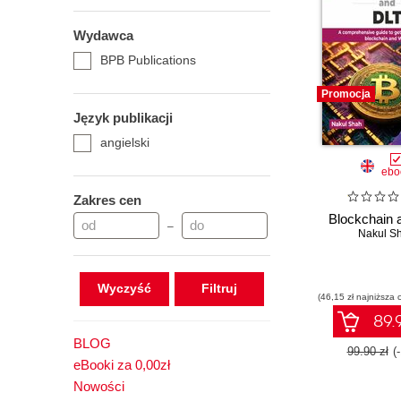
Wydawca
BPB Publications
Promocja
Język publikacji
angielski
ebo
Zakres cen
Blockchain 
–
Nakul S
Wyczyść
(46,15 zł najniższa 
89.9
BLOG
99.90 zł
(
eBooki za 0,00zł
Nowości