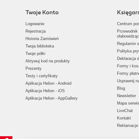
Twoje Konto
Księgar
Logowanie
Centrum po
Rejestracja
Przewodnik 
słabowidząc
Historia Zamówień
Regulamin s
Twoja biblioteka
Polityka pr
Twoje półki
Deklaracja 
Aktywuj kod na produkty
Formy i kos
Prezenty
Formy płatn
Testy i certyfikaty
Usprawnij 
Aplikacja Helion - Android
Blog
Aplikacja Helion - iOS
Newsletter
Aplikacja Helion - AppGallery
Mapa serwi
LiveChat
Kontakt
Reklamacje 