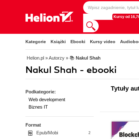
Kursy od 16,70
Kategorie
Książki
Ebooki
Kursy video
Audiobo
Helion.pl
» Autorzy
» 📚
Nakul Shah
Nakul Shah - ebooki
Tytuły au
Podkategorie:
Web development
Biznes IT
Format
Epub/Mobi
2