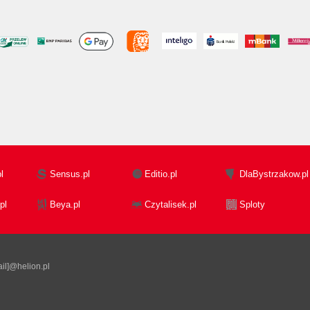
l
Sensus.pl
Editio.pl
DlaBystrzakow.pl
pl
Beya.pl
Czytalisek.pl
Sploty
il]@helion.pl