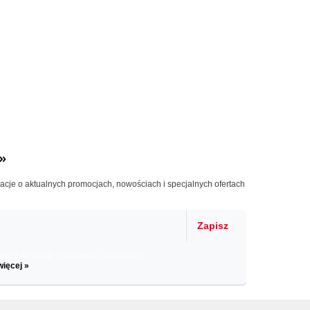
»
macje o aktualnych promocjach, nowościach i specjalnych ofertach
Zapisz
il informacje o zniżkach, promocjach
więcej »