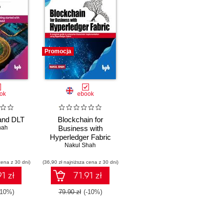
Promocja
ok
ebook
and DLT
Blockchain for
hah
Business with
Hyperledger Fabric
Nakul Shah
cena z 30 dni)
(36,90 zł najniższa cena z 30 dni)
1 zł
71.91 zł
-10%)
79.90 zł
(-10%)