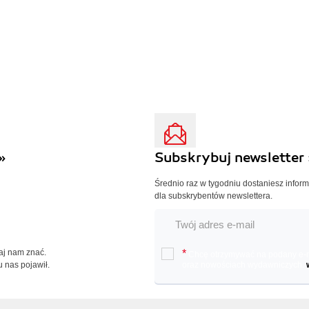
»
Subskrybuj newsletter 
Średnio raz w tygodniu dostaniesz infor
dla subskrybentów newslettera.
Daj nam znać.
*
Chcę otrzymywać na podany e-ma
u nas pojawił.
oraz nowościach wydawniczych.