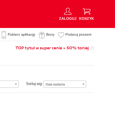
ZALOGUJ
KOSZYK
Pobierz aplikację
Bony
Podaruj prezent
TOP tytuł w super cenie » 50% taniej
Data wydania
Sortuj wg:
Data wydania