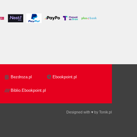
Bezdroza.pl
Ebookpoint.pl
Biblio.Ebookpoint.pl
Designed with ♥ by
Tonik.pl