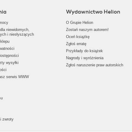
nia
Wydawnictwo Helion
mocy
O Grupie Helion
dla niewidomych,
Zostań naszym autorem!
ych i niesłyszących
Oceń książkę
klepu
Zgłoś erratę
ywatności
Przykłady do książek
dostępności
Nagrody i wyróżnienia
zty wysyłki
Zgłoś naruszenie praw autorskich
ości
nasz serwis WWW
su
i zwroty