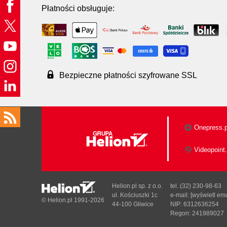
Płatności obsługuje:
Bezpieczne płatności szyfrowane SSL
Onepress.p
Videopoint.
Helion.pl sp. z o.o.
tel. (32) 230-98-63
ul. Kościuszki 1c
e-mail:
[wyświetl ema
© Helion.pl 1991-2026
44-100 Gliwice
NIP: 6312636254
Regon: 241989027