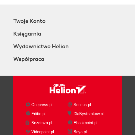
Twoje Konto
Księgarnia
Wydawnictwo Helion
Współpraca
Onepress.pl
Sensus.pl
Editio.pl
DlaBystrzakow.pl
Bezdroza.pl
Ebookpoint.pl
Videopoint.pl
Beya.pl