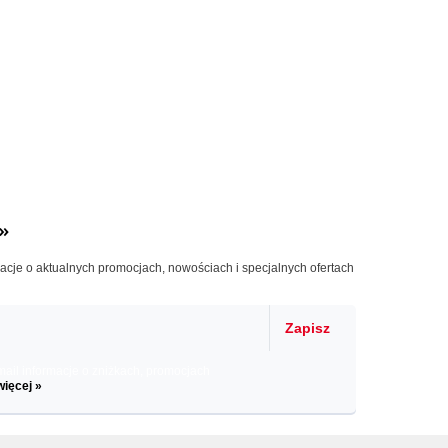
»
macje o aktualnych promocjach, nowościach i specjalnych ofertach
Zapisz
il informacje o zniżkach, promocjach
więcej »