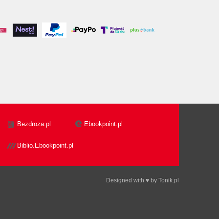
Bezdroza.pl
Ebookpoint.pl
Biblio.Ebookpoint.pl
Designed with ♥ by
Tonik.pl