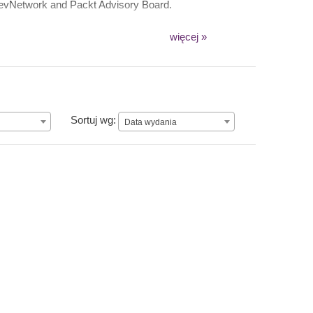
DevNetwork and Packt Advisory Board.
więcej »
Data wydania
Sortuj wg:
Data wydania