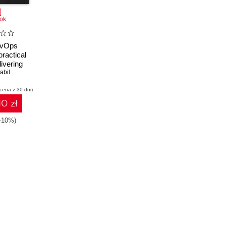
ok
evOps
practical
livering
 mobile
abil
ike a pro
 cena z 30 dni)
10 zł
(-10%)