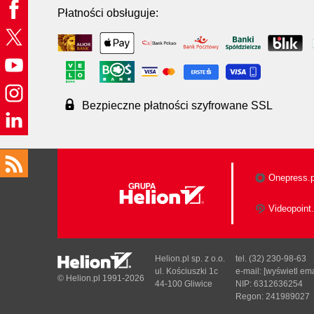
Płatności obsługuje:
Bezpieczne płatności szyfrowane SSL
Onepress.p
Videopoint.
Helion.pl sp. z o.o.
tel. (32) 230-98-63
ul. Kościuszki 1c
e-mail:
[wyświetl ema
© Helion.pl 1991-2026
44-100 Gliwice
NIP: 6312636254
Regon: 241989027