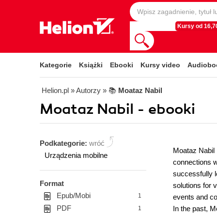
Kursy od 16,70
Kategorie
Książki
Ebooki
Kursy video
Audiobo
Helion.pl
» Autorzy
» 📚
Moataz Nabil
Moataz Nabil - ebooki
Podkategorie:
wróć
Moataz Nabil 
Urządzenia mobilne
connections w
successfully 
Format
solutions for
Epub/Mobi
1
events and c
PDF
In the past, M
1