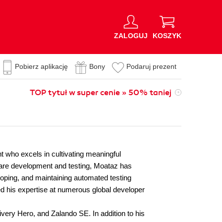
ZALOGUJ
KOSZYK
Pobierz aplikację
Bony
Podaruj prezent
TOP tytuł w super cenie » 50% taniej
t who excels in cultivating meaningful
ware development and testing, Moataz has
oping, and maintaining automated testing
d his expertise at numerous global developer
very Hero, and Zalando SE. In addition to his