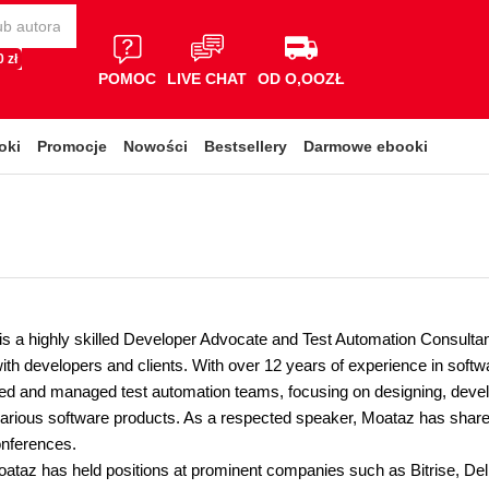
 zł
POMOC
LIVE CHAT
OD O,OOZŁ
oki
Promocje
Nowości
Bestsellery
Darmowe ebooki
is a highly skilled Developer Advocate and Test Automation Consultan
ith developers and clients. With over 12 years of experience in soft
led and managed test automation teams, focusing on designing, devel
 various software products. As a respected speaker, Moataz has share
onferences.
oataz has held positions at prominent companies such as Bitrise, Deli