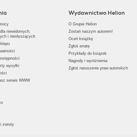
nia
Wydawnictwo Helion
mocy
O Grupie Helion
dla niewidomych,
Zostań naszym autorem!
ych i niesłyszących
Oceń książkę
klepu
Zgłoś erratę
ywatności
Przykłady do książek
dostępności
Nagrody i wyróżnienia
zty wysyłki
Zgłoś naruszenie praw autorskich
ości
nasz serwis WWW
su
i zwroty