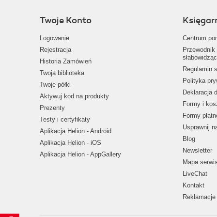
Twoje Konto
Księgar
Logowanie
Centrum po
Rejestracja
Przewodnik 
słabowidząc
Historia Zamówień
Regulamin s
Twoja biblioteka
Polityka pr
Twoje półki
Deklaracja 
Aktywuj kod na produkty
Formy i kos
Prezenty
Formy płatn
Testy i certyfikaty
Usprawnij 
Aplikacja Helion - Android
Blog
Aplikacja Helion - iOS
Newsletter
Aplikacja Helion - AppGallery
Mapa serwi
LiveChat
Kontakt
Reklamacje 