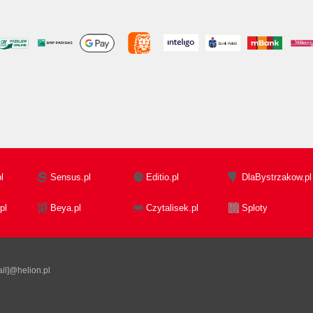
l
Sensus.pl
Editio.pl
DlaBystrzakow.pl
pl
Beya.pl
Czytalisek.pl
Sploty
il]@helion.pl