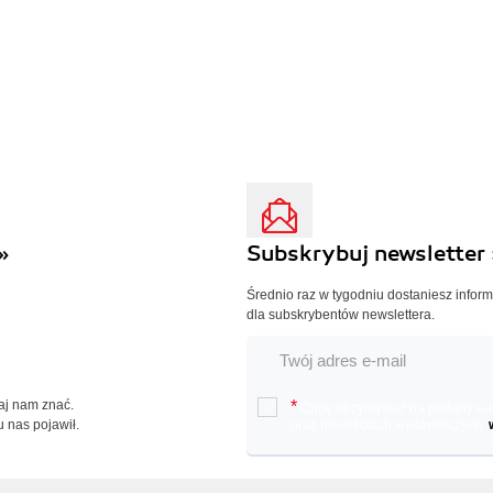
»
Subskrybuj newsletter 
Średnio raz w tygodniu dostaniesz infor
dla subskrybentów newslettera.
Daj nam znać.
*
Chcę otrzymywać na podany e-ma
u nas pojawił.
oraz nowościach wydawniczych.