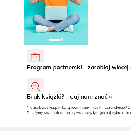
Program partnerski - zarabiaj więcej 
Brak książki? - daj nam znać »
Nie znalazłeś książki, którą powinniśmy mieć w naszej ofercie? 
Dołożymy wszelkich starań, by wskazany tytuł jak najszybciej się 