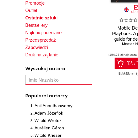
Promocje
Outlet
ebo
Ostatnie sztuki
Bestsellery
Mobile D
Najlepiej oceniane
Playbook. A 
guide for de
Przedsprzedaż
high-quality
Moataz N
Zapowiedzi
applications l
Druk na żądanie
(104,25 zł najniższa
125.
Wyszukaj autora
139.00 zł
Popularni autorzy
Anil Ananthaswamy
Adam Józefiok
Witold Wrotek
Aurélien Géron
Witold Krieser