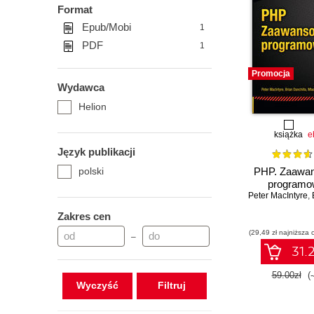
Format
Epub/Mobi
1
PDF
1
Promocja
Wydawca
Helion
książka
e
Język publikacji
polski
PHP. Zaawa
programo
Peter MacIntyre
,
Zakres cen
(29,49 zł najniższa 
–
31.2
59.00zł
(
Wyczyść