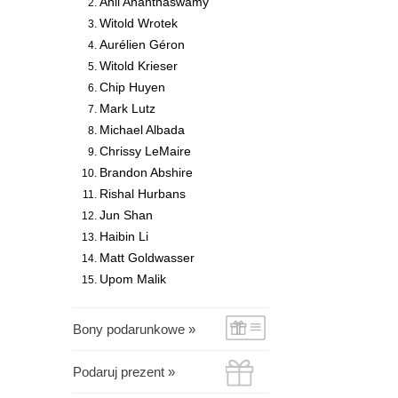
Anil Ananthaswamy
Witold Wrotek
Aurélien Géron
Witold Krieser
Chip Huyen
Mark Lutz
Michael Albada
Chrissy LeMaire
Brandon Abshire
Rishal Hurbans
Jun Shan
Haibin Li
Matt Goldwasser
Upom Malik
Bony podarunkowe »
Podaruj prezent »