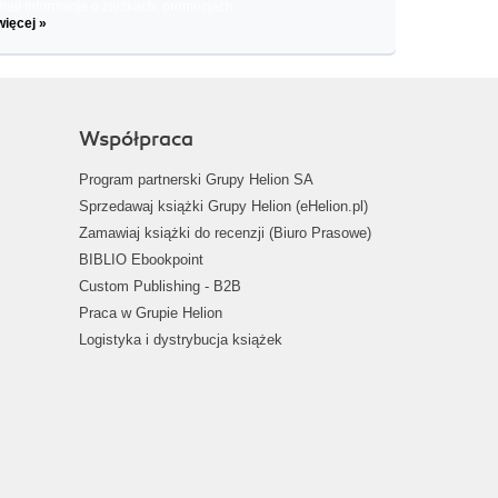
il informacje o zniżkach, promocjach
więcej »
Współpraca
Program partnerski Grupy Helion SA
Sprzedawaj książki Grupy Helion (eHelion.pl)
Zamawiaj książki do recenzji (Biuro Prasowe)
BIBLIO Ebookpoint
Custom Publishing - B2B
Praca w Grupie Helion
Logistyka i dystrybucja książek