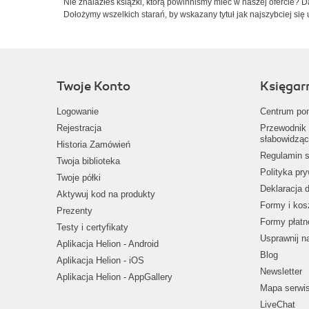
Nie znalazłeś książki, którą powinniśmy mieć w naszej ofercie? 
Dołożymy wszelkich starań, by wskazany tytuł jak najszybciej się 
Twoje Konto
Księgar
Logowanie
Centrum po
Rejestracja
Przewodnik 
słabowidząc
Historia Zamówień
Regulamin s
Twoja biblioteka
Polityka pr
Twoje półki
Deklaracja 
Aktywuj kod na produkty
Formy i kos
Prezenty
Formy płatn
Testy i certyfikaty
Usprawnij 
Aplikacja Helion - Android
Blog
Aplikacja Helion - iOS
Newsletter
Aplikacja Helion - AppGallery
Mapa serwi
LiveChat