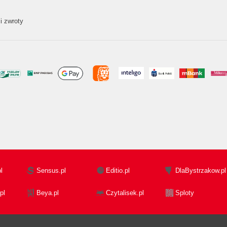
i zwroty
l
Sensus.pl
Editio.pl
DlaBystrzakow.pl
pl
Beya.pl
Czytalisek.pl
Sploty