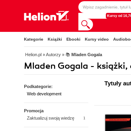
Kursy od 16,70
Kategorie
Książki
Ebooki
Kursy video
Audiobo
Helion.pl
» Autorzy
» 📚
Mladen Gogala
Mladen Gogala - książki,
Tytuły au
Podkategorie:
Web development
Promocja
Zaktualizuj swoją wiedzę
1