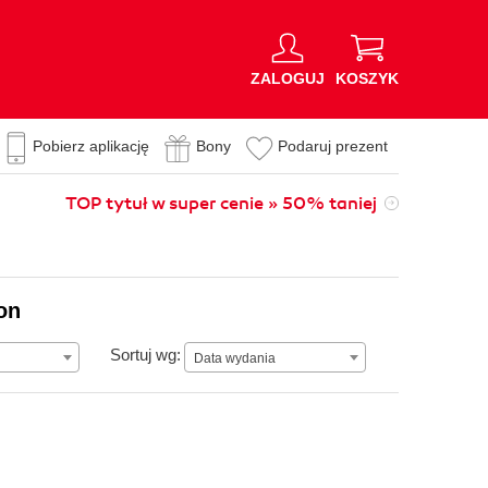
ZALOGUJ
KOSZYK
Pobierz aplikację
Bony
Podaruj prezent
TOP tytuł w super cenie » 50% taniej
on
Data wydania
Sortuj wg:
Data wydania