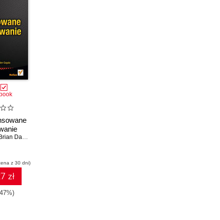
book
nsowane
wanie
Brian Danchilla
,
Mladen Gogala
cena z 30 dni)
7 zł
-47%)