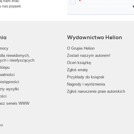
Daj nam znać.
*
Chcę otrzymywać na podany e-ma
u nas pojawił.
oraz nowościach wydawniczych.
nia
Wydawnictwo Helion
mocy
O Grupie Helion
dla niewidomych,
Zostań naszym autorem!
ych i niesłyszących
Oceń książkę
klepu
Zgłoś erratę
ywatności
Przykłady do książek
dostępności
Nagrody i wyróżnienia
zty wysyłki
Zgłoś naruszenie praw autorskich
ości
nasz serwis WWW
su