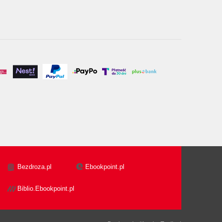
Bezdroza.pl
Ebookpoint.pl
Biblio.Ebookpoint.pl