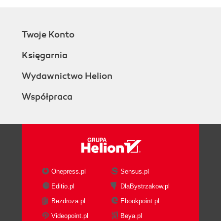
Twoje Konto
Księgarnia
Wydawnictwo Helion
Współpraca
Onepress.pl
Sensus.pl
Editio.pl
DlaBystrzakow.pl
Bezdroza.pl
Ebookpoint.pl
Videopoint.pl
Beya.pl