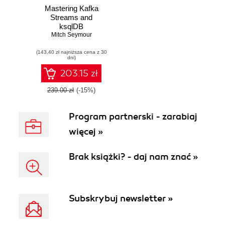
Mastering Kafka
Streams and
ksqlDB
Mitch Seymour
(143,40 zł najniższa cena z 30
dni)
203.15 zł
239.00 zł
(-15%)
Program partnerski - zarabiaj
więcej »
Brak książki? - daj nam znać »
Subskrybuj newsletter »