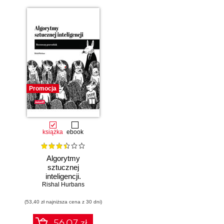
Promocja
książka
ebook
Algorytmy
sztucznej
inteligencji.
Rishal Hurbans
Ilustrowany
przewodnik
(53,40 zł najniższa cena z 30 dni)
56.07 zł