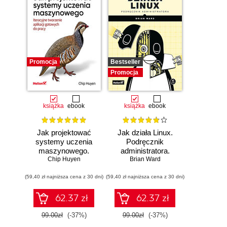
Promocja
Bestseller
Promocja
książka
ebook
książka
ebook
Jak projektować
Jak działa Linux.
systemy uczenia
Podręcznik
maszynowego.
administratora.
Chip Huyen
Iteracyjne
Wydanie III
Brian Ward
tworzenie aplikacji
(59,40 zł najniższa cena z 30 dni)
gotowych do pracy
(59,40 zł najniższa cena z 30 dni)
62.37 zł
62.37 zł
99.00zł
(-37%)
99.00zł
(-37%)