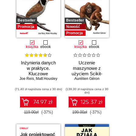
Bestseller
Bestseller
Promocja
Nowość
Promocja
książka
ebook
książka
ebook
Inżynieria danych
Uczenie
w praktyce.
maszynowe z
Kluczowe
użyciem Scikit-
Joe Reis
koncepcje i
,
Matt Housley
Learn i PyTorch.
Aurélien Géron
najlepsze
Koncepcje,
(71,40 zł najniższa cena z 30 dni)
technologie
(139,30 zł najniższa cena z 30
narzędzia i techniki
dni)
umożliwiające
konstruowanie
74.97 zł
125.37 zł
inteligentnych
systemów
119.00zł
(-37%)
199.00zł
(-37%)