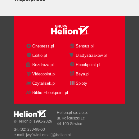
Onepress.pl
Sensus.pl
Editio.pl
DlaBystrzakow.pl
Bezdroza.pl
Ebookpoint.pl
Videopoint.pl
Beya.pl
Czytalisek.pl
Sploty
Biblio.Ebookpoint.pl
Helion.pl sp. z o.o.
ul. Kościuszki 1c
© Helion.pl 1991-2026
44-100 Gliwice
tel. (32) 230-98-63
e-mail:
[wyświetl email]@helion.pl