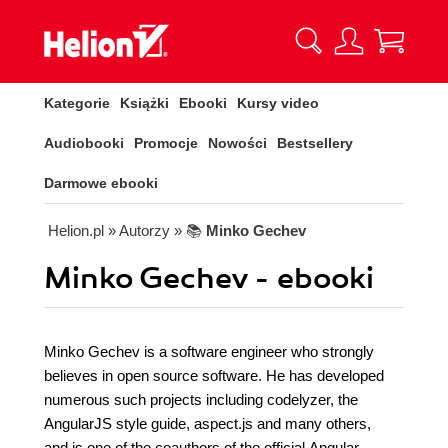
Kategorie
Książki
Ebooki
Kursy video
Audiobooki
Promocje
Nowości
Bestsellery
Darmowe ebooki
Helion.pl
» Autorzy
» 📚
Minko Gechev
Minko Gechev - ebooki
Minko Gechev is a software engineer who strongly
believes in open source software. He has developed
numerous such projects including codelyzer, the
AngularJS style guide, aspect.js and many others,
and is one of the coauthors of the official Angular