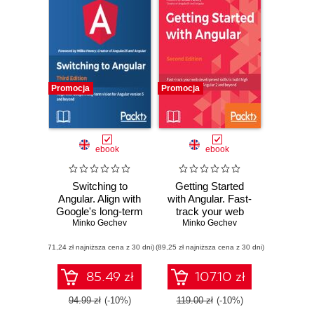
Promocja
Promocja
ebook
ebook
Switching to
Getting Started
Angular. Align with
with Angular. Fast-
Google's long-term
track your web
vision for Angular
Minko Gechev
development skills
Minko Gechev
version 5 and
to build high
(71,24 zł najniższa cena z 30 dni)
beyond - Third
(89,25 zł najniższa cena z 30 dni)
performance SPA
Edition
with Angular 2 and
beyond - Second
85.49 zł
107.10 zł
Edition
94.99 zł
(-10%)
119.00 zł
(-10%)