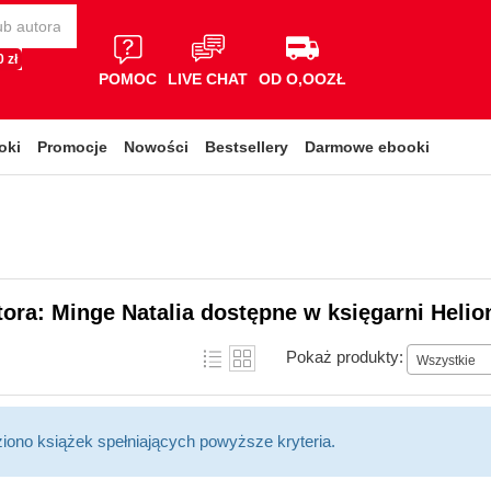
 zł
POMOC
LIVE CHAT
OD O,OOZŁ
oki
Promocje
Nowości
Bestsellery
Darmowe ebooki
tora: Minge Natalia dostępne w księgarni Helio
Pokaż produkty:
Wszystkie
ziono książek spełniających powyższe kryteria.