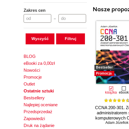
Nasze propoz
Zakres cen
–
Wyczyść
BLOG
eBooki za 0,00zł
Bestseller
Nowości
Promocja
Promocje
Outlet
Ostatnie sztuki
książka
ebook
Bestsellery
Najlepiej oceniane
CCNA 200-301. Z
Przedsprzedaż
administratorem 
komputerowych C
Zapowiedzi
Adam Józefiok
Wydanie II
Druk na żądanie