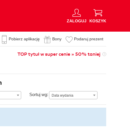
ZALOGUJ
KOSZYK
Pobierz aplikację
Bony
Podaruj prezent
TOP tytuł w super cenie » 50% taniej
n
Data wydania
Sortuj wg:
Data wydania