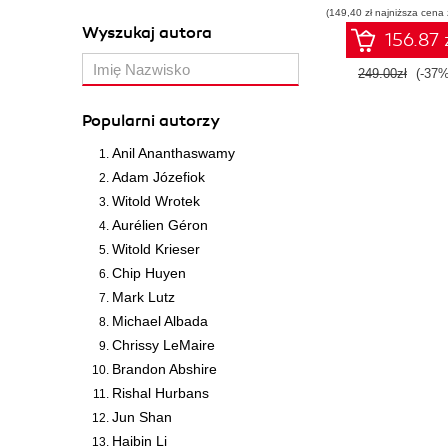
(149,40 zł najniższa cena 
Wyszukaj autora
156.87 
249.00zł
(-37%
Popularni autorzy
Anil Ananthaswamy
Adam Józefiok
Witold Wrotek
Aurélien Géron
Witold Krieser
Chip Huyen
Mark Lutz
Michael Albada
Chrissy LeMaire
Brandon Abshire
Rishal Hurbans
Jun Shan
Haibin Li