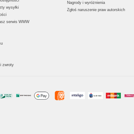
dostępności
Nagrody i wyróżnienia
zty wysyłki
Zgłoś naruszenie praw autorskich
ości
nasz serwis WWW
su
i zwroty