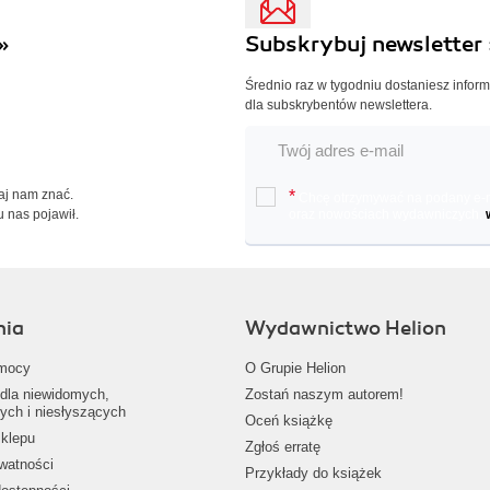
»
Subskrybuj newsletter 
Średnio raz w tygodniu dostaniesz infor
dla subskrybentów newslettera.
Daj nam znać.
*
Chcę otrzymywać na podany e-ma
u nas pojawił.
oraz nowościach wydawniczych.
nia
Wydawnictwo Helion
mocy
O Grupie Helion
dla niewidomych,
Zostań naszym autorem!
ych i niesłyszących
Oceń książkę
klepu
Zgłoś erratę
ywatności
Przykłady do książek