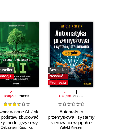
stseller
Bestseller
omocja
Nowość
Promocja
książka
ebook
książka
ebook
wórz własne AI. Jak
Automatyka
 podstaw zbudować
przemysłowa i systemy
ży model językowy
sterowania w pigułce
Sebastian Raschka
Witold Krieser