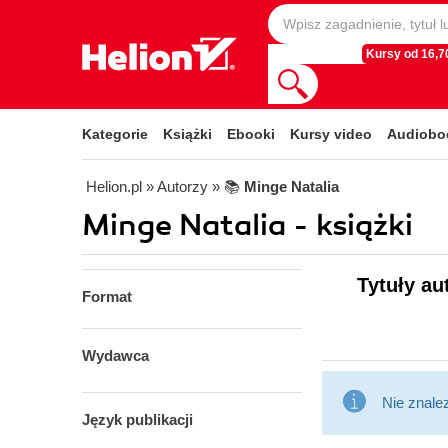
Kursy od 16,70
Kategorie
Książki
Ebooki
Kursy video
Audiobo
Helion.pl
» Autorzy
» 📚
Minge Natalia
Minge Natalia - książki
Tytuły au
Format
Wydawca
Nie znale
Język publikacji