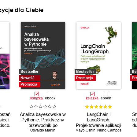
ycje dla Ciebie
Bestseller
Bestseller
Be
Nowość
Promocja
Pr
Promocja
książka
ebook
książka
ebook
ostań
Analiza bayesowska w
LangChain i
St
sieci
Pythonie. Praktyczny
LangGraph.
od
isco.
przewodnik po
Projektowanie aplikacji
du
modelowaniu
Osvaldo Martin
Mayo Oshin
opartych na dużych
,
Nuno Campos
probabilistycznym.
modelach językowych