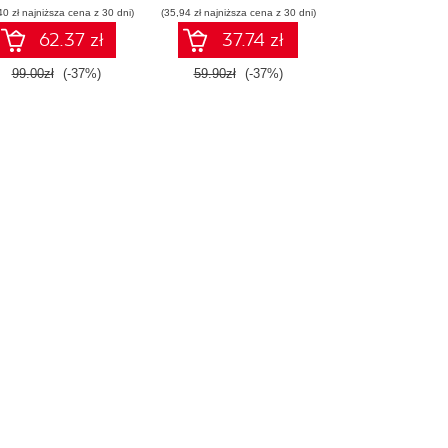
40 zł najniższa cena z 30 dni)
(35,94 zł najniższa cena z 30 dni)
62.37 zł
37.74 zł
99.00zł
(-37%)
59.90zł
(-37%)