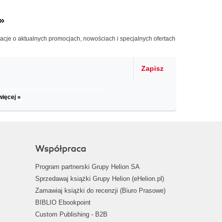
»
macje o aktualnych promocjach, nowościach i specjalnych ofertach
Zapisz
il informacje o zniżkach, promocjach
więcej »
Współpraca
Program partnerski Grupy Helion SA
Sprzedawaj książki Grupy Helion (eHelion.pl)
Zamawiaj książki do recenzji (Biuro Prasowe)
BIBLIO Ebookpoint
Custom Publishing - B2B