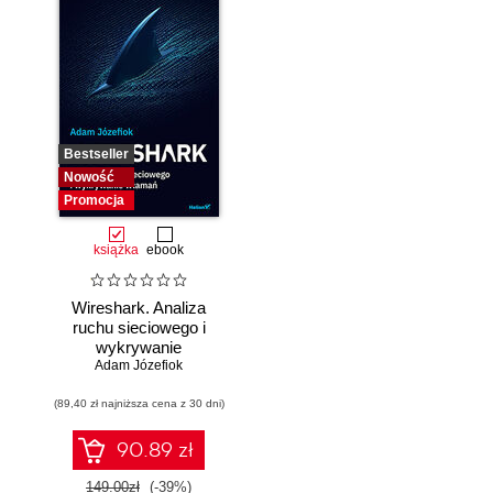
Bestseller
Nowość
Promocja
książka
ebook
Wireshark. Analiza
ruchu sieciowego i
wykrywanie
Adam Józefiok
włamań
(89,40 zł najniższa cena z 30 dni)
90.89 zł
149.00zł
(-39%)