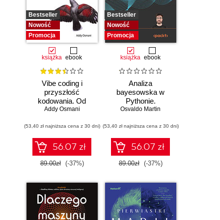
Bestseller
Bestseller
Nowość
Nowość
Promocja
Promocja
książka
ebook
książka
ebook
Vibe coding i
Analiza
przyszłość
bayesowska w
kodowania. Od
Pythonie.
programisty do
Addy Osmani
Osvaldo Martin
Praktyczny
dewelopera ery AI
przewodnik po
(53,40 zł najniższa cena z 30 dni)
(53,40 zł najniższa cena z 30 dni)
modelowaniu
probabilistycznym.
Wydanie III
56.07 zł
56.07 zł
89.00zł
(-37%)
89.00zł
(-37%)