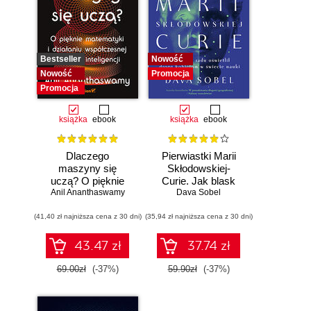
Bestseller
Nowość
Nowość
Promocja
Promocja
książka
ebook
książka
ebook
Dlaczego
Pierwiastki Marii
maszyny się
Skłodowskiej-
uczą? O pięknie
Curie. Jak blask
Anil Ananthaswamy
matematyki i
radu oświetlił drogę
Dava Sobel
działaniu
kobietom w
(41,40 zł najniższa cena z 30 dni)
współczesnej
(35,94 zł najniższa cena z 30 dni)
świecie nauki
sztucznej
inteligencji
43.47 zł
37.74 zł
69.00zł
(-37%)
59.90zł
(-37%)