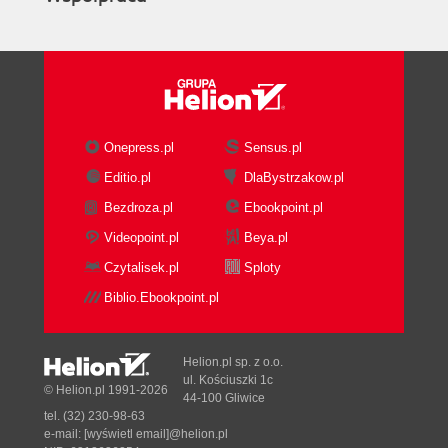
Onepress.pl
Sensus.pl
Editio.pl
DlaBystrzakow.pl
Bezdroza.pl
Ebookpoint.pl
Videopoint.pl
Beya.pl
Czytalisek.pl
Sploty
Biblio.Ebookpoint.pl
Helion.pl sp. z o.o.
ul. Kościuszki 1c
© Helion.pl 1991-2026
44-100 Gliwice
tel. (32) 230-98-63
e-mail:
[wyświetl email]@helion.pl