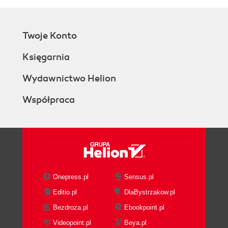
Twoje Konto
Księgarnia
Wydawnictwo Helion
Współpraca
Onepress.pl
Sensus.pl
Editio.pl
DlaBystrzakow.pl
Bezdroza.pl
Ebookpoint.pl
Videopoint.pl
Beya.pl