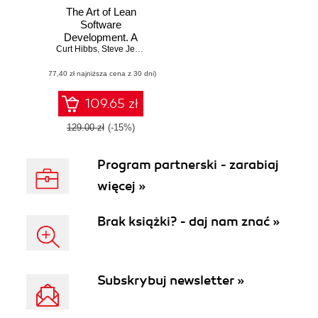
The Art of Lean
Software
Development. A
Curt Hibbs
Practical and
,
Steve Jewett
,
Mike Sullivan
Incremental
(77,40 zł najniższa cena z 30 dni)
Approach
109.65 zł
129.00 zł
(-15%)
Program partnerski - zarabiaj
więcej »
Brak książki? - daj nam znać »
Subskrybuj newsletter »