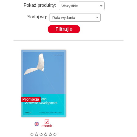
Pokaż produkty:
Wszystkie
Sortuj wg:
Data wydania
Filtruj »
Promocja
ebook