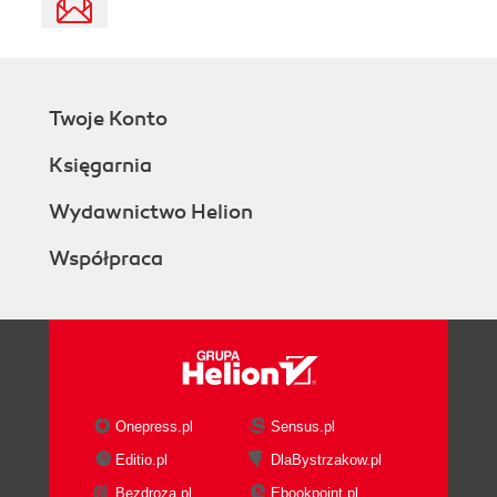
Twoje Konto
Księgarnia
Wydawnictwo Helion
Współpraca
Onepress.pl
Sensus.pl
Editio.pl
DlaBystrzakow.pl
Bezdroza.pl
Ebookpoint.pl