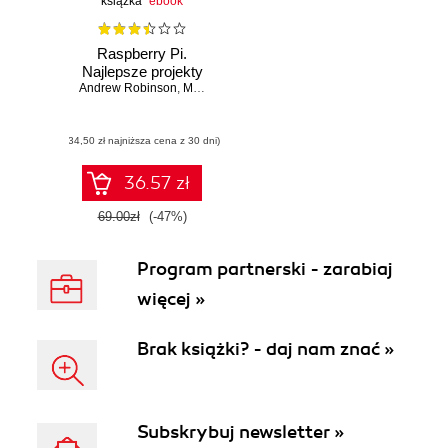
książka
ebook
Raspberry Pi.
Najlepsze projekty
Andrew Robinson
,
Mike Cook
(34,50 zł najniższa cena z 30 dni)
36.57 zł
69.00zł
(-47%)
Program partnerski - zarabiaj
więcej »
Brak książki? - daj nam znać »
Subskrybuj newsletter »