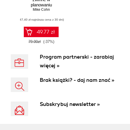
planowaniu
projektów
Mike Cohn
(47,40 zł najniższa cena z 30 dni)
49.77 zł
79.00zł
(-37%)
Program partnerski - zarabiaj
więcej »
Brak książki? - daj nam znać »
Subskrybuj newsletter »