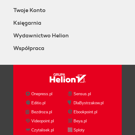
Twoje Konto
Księgarnia
Wydawnictwo Helion
Współpraca
Onepress.pl
Sensus.pl
Editio.pl
DlaBystrzakow.pl
Bezdroza.pl
Ebookpoint.pl
Videopoint.pl
Beya.pl
Czytalisek.pl
Sploty