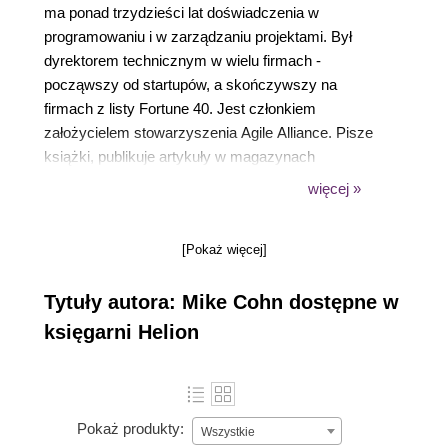
ma ponad trzydzieści lat doświadczenia w
programowaniu i w zarządzaniu projektami. Był
dyrektorem technicznym w wielu firmach -
począwszy od startupów, a skończywszy na
firmach z listy Fortune 40. Jest członkiem
założycielem stowarzyszenia Agile Alliance. Pisze
książki, publikuje artykuły w magazynach
branżowych i regularnie wygłasza referaty na
więcej »
konferencjach.
[Pokaż więcej]
Tytuły autora: Mike Cohn dostępne w
księgarni Helion
Pokaż produkty:
Wszystkie