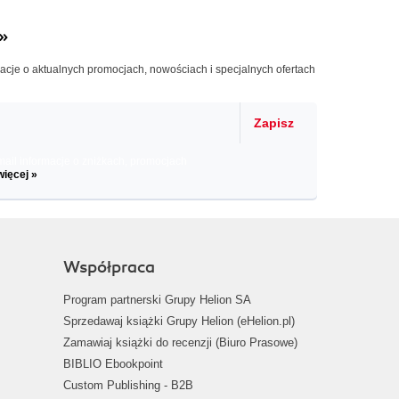
»
macje o aktualnych promocjach, nowościach i specjalnych ofertach
Zapisz
il informacje o zniżkach, promocjach
więcej »
Współpraca
Program partnerski Grupy Helion SA
Sprzedawaj książki Grupy Helion (eHelion.pl)
Zamawiaj książki do recenzji (Biuro Prasowe)
BIBLIO Ebookpoint
Custom Publishing - B2B