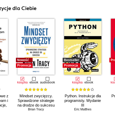
ycje dla Ciebie
Nowość
Bestseller
Pr
Promocja
Promocja
książka
ebook
audiobook
książka
ebook
ks
owe z
Mindset zwycięzcy.
Python. Instrukcje dla
Pr
arn i
Sprawdzone strategie
programisty. Wydanie
cje,
na drodze do sukcesu
III
niki
Brian Tracy
Eric Matthes
e