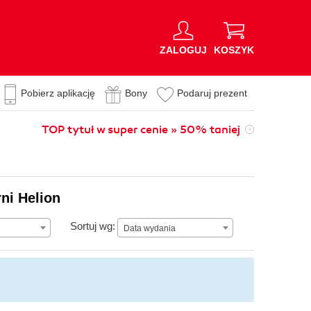
ZALOGUJ
KOSZYK
Pobierz aplikację
Bony
Podaruj prezent
TOP tytuł w super cenie » 50% taniej
ni Helion
Data wydania
Sortuj wg:
Data wydania