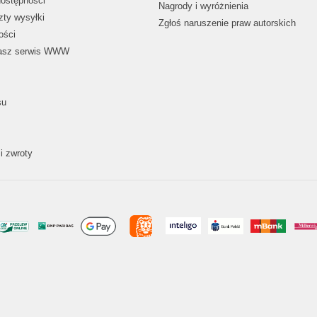
dostępności
Nagrody i wyróżnienia
zty wysyłki
Zgłoś naruszenie praw autorskich
ości
nasz serwis WWW
su
i zwroty