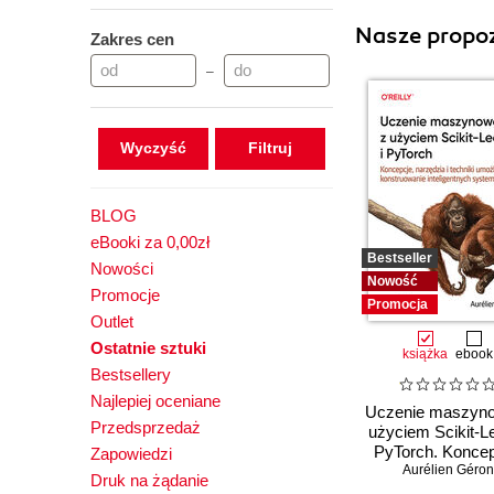
Nasze propoz
Zakres cen
–
Wyczyść
BLOG
eBooki za 0,00zł
Bestseller
Nowości
Nowość
Promocje
Promocja
Outlet
Ostatnie sztuki
książka
ebook
Bestsellery
Najlepiej oceniane
Uczenie maszyn
Przedsprzedaż
użyciem Scikit-Le
PyTorch. Koncep
Zapowiedzi
narzędzia i tech
Aurélien Géron
Druk na żądanie
umożliwiając