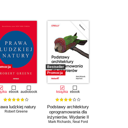
omocja
Bestseller
Promocja
iążka
ebook
audiobook
książka
ebook
awa ludzkiej natury
Podstawy architektury
Robert Greene
oprogramowania dla
inżynierów. Wydanie II
Mark Richards
,
Neal Ford