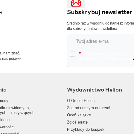
»
Subskrybuj newsletter 
Średnio raz w tygodniu dostaniesz infor
dla subskrybentów newslettera.
Daj nam znać.
*
Chcę otrzymywać na podany e-ma
u nas pojawił.
oraz nowościach wydawniczych.
nia
Wydawnictwo Helion
mocy
O Grupie Helion
dla niewidomych,
Zostań naszym autorem!
ych i niesłyszących
Oceń książkę
klepu
Zgłoś erratę
ywatności
Przykłady do książek