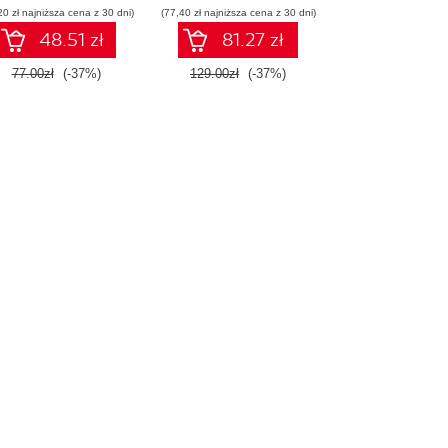
20 zł najniższa cena z 30 dni)
(77,40 zł najniższa cena z 30 dni)
48.51 zł
81.27 zł
77.00zł
(-37%)
129.00zł
(-37%)