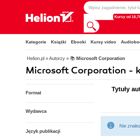
Kursy od 16,70
Kategorie
Książki
Ebooki
Kursy video
Audiobo
Helion.pl
» Autorzy
» 📚
Microsoft Corporation
Microsoft Corporation - k
Tytuły au
Format
Wydawca
Nie znale
Język publikacji