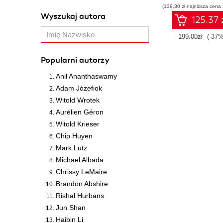
(139,30 zł najniższa cena 
konstruowani
Wyszukaj autora
inteligentnyc
125.37 
systemów
199.00zł
(-37%
Popularni autorzy
Anil Ananthaswamy
Adam Józefiok
Witold Wrotek
Aurélien Géron
Witold Krieser
Chip Huyen
Mark Lutz
Michael Albada
Chrissy LeMaire
Brandon Abshire
Rishal Hurbans
Jun Shan
Haibin Li