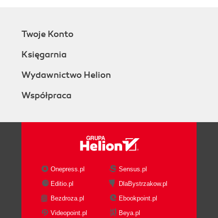
Twoje Konto
Księgarnia
Wydawnictwo Helion
Współpraca
Onepress.pl
Sensus.pl
Editio.pl
DlaBystrzakow.pl
Bezdroza.pl
Ebookpoint.pl
Videopoint.pl
Beya.pl