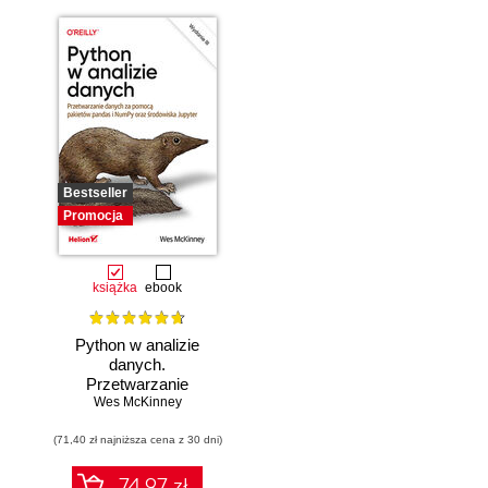
Bestseller
Promocja
książka
ebook
Python w analizie
danych.
Przetwarzanie
danych za pomocą
Wes McKinney
pakietów pandas i
(71,40 zł najniższa cena z 30 dni)
NumPy oraz
środowiska
Jupyter. Wydanie
74.97 zł