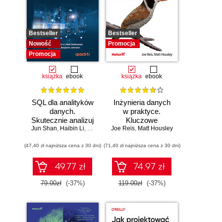
Bestseller
Bestseller
Nowość
Promocja
Promocja
książka
ebook
książka
ebook
SQL dla analityków
Inżynieria danych
danych.
w praktyce.
Skutecznie analizuj
Kluczowe
Jun Shan
dane, wyciągaj
,
Haibin Li
,
Matt Goldwasser
Joe Reis
koncepcje i
,
,
Upom Malik
Matt Housley
,
Benjamin Johnston
wartościowe
najlepsze
(47,40 zł najniższa cena z 30 dni)
wnioski i opanuj
(71,40 zł najniższa cena z 30 dni)
technologie
zaawansowany
SQL na potrzeby
49.77 zł
74.97 zł
praktycznych
zastosowań.
79.00zł
(-37%)
119.00zł
(-37%)
Wydanie IV