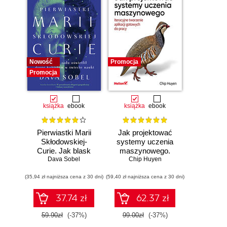
Nowość
Promocja
Promocja
książka
ebook
książka
ebook
Pierwiastki Marii
Jak projektować
Skłodowskiej-
systemy uczenia
Curie. Jak blask
maszynowego.
radu oświetlił drogę
Dava Sobel
Chip Huyen
Iteracyjne
kobietom w
tworzenie aplikacji
(35,94 zł najniższa cena z 30 dni)
świecie nauki
(59,40 zł najniższa cena z 30 dni)
gotowych do pracy
37.74 zł
62.37 zł
59.90zł
(-37%)
99.00zł
(-37%)