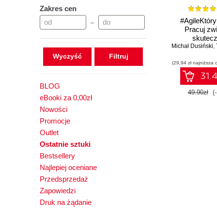
Zakres cen
#AgileKtóry
–
Pracuj zwi
skutecz
Michał Dusiński
,
Wyczyść
(29,94 zł najniższa 
31.4
BLOG
49.90zł
(
eBooki za 0,00zł
Nowości
Promocje
Outlet
Ostatnie sztuki
Bestsellery
Najlepiej oceniane
Przedsprzedaż
Zapowiedzi
Druk na żądanie