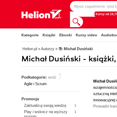
Kursy od 16,70
Kategorie
Książki
Ebooki
Kursy video
Audiobo
Helion.pl
» Autorzy
» 📚
Michał Dusiński
Michał Dusiński - książki
Podkategorie:
wróć
Michał Dusi
Agile i Scrum
wzajemnością)
sztuczną inte
Promocja
innowacyjnej 
Zaktualizuj swoją wiedzę
1
Prowadzi kana
Play i wskocz na wyższy
1
poziom