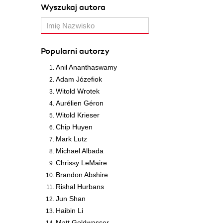
Wyszukaj autora
Popularni autorzy
Anil Ananthaswamy
Adam Józefiok
Witold Wrotek
Aurélien Géron
Witold Krieser
Chip Huyen
Mark Lutz
Michael Albada
Chrissy LeMaire
Brandon Abshire
Rishal Hurbans
Jun Shan
Haibin Li
Matt Goldwasser