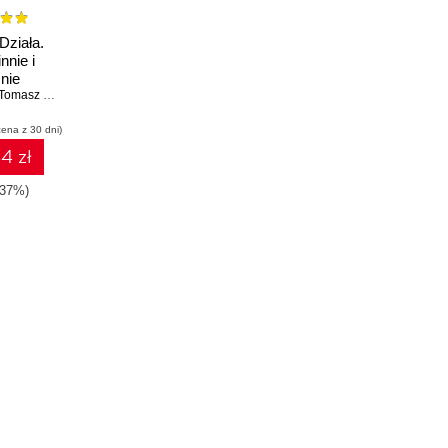
Działa.
nnie i
nie
Tomasz Borowiec
cena z 30 dni)
4 zł
-37%)