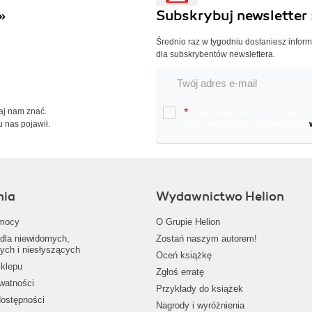
»
Subskrybuj newsletter 
Średnio raz w tygodniu dostaniesz infor
dla subskrybentów newslettera.
Daj nam znać.
*
Chcę otrzymywać na podany e-ma
u nas pojawił.
oraz nowościach wydawniczych.
nia
Wydawnictwo Helion
mocy
O Grupie Helion
dla niewidomych,
Zostań naszym autorem!
ych i niesłyszących
Oceń książkę
klepu
Zgłoś erratę
ywatności
Przykłady do książek
dostępności
Nagrody i wyróżnienia