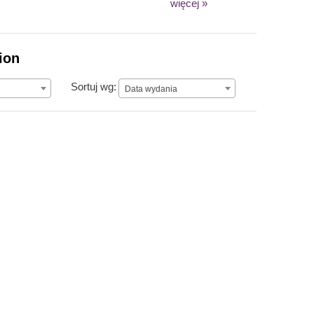
więcej »
ion
Data wydania
Sortuj wg:
Data wydania