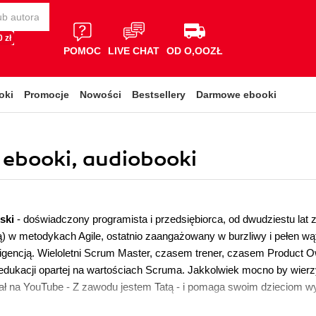
 zł
POMOC
LIVE CHAT
OD O,OOZŁ
oki
Promocje
Nowości
Bestsellery
Darmowe ebooki
, ebooki, audiobooki
ński
- doświadczony programista i przedsiębiorca, od dwudziestu lat
 w metodykach Agile, ostatnio zaangażowany w burzliwy i pełen wąt
ligencją. Wieloletni Scrum Master, czasem trener, czasem Product O
edukacji opartej na wartościach Scruma. Jakkolwiek mocno by wierzy
ł na YouTube - Z zawodu jestem Tatą - i pomaga swoim dzieciom wy