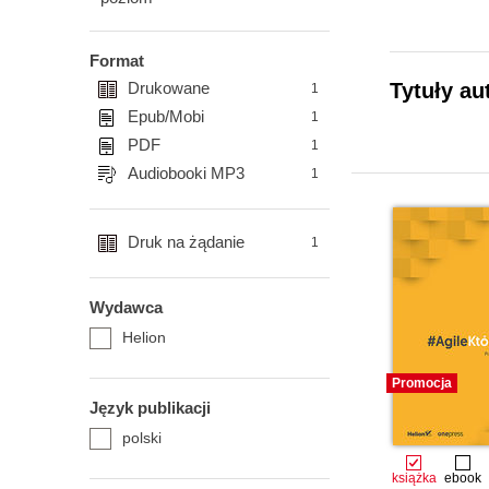
Format
Drukowane
Tytuły au
1
Epub/Mobi
1
PDF
1
Audiobooki MP3
1
Druk na żądanie
1
Wydawca
Helion
Promocja
Język publikacji
polski
książka
ebook