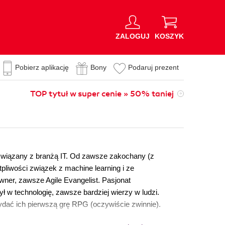
ZALOGUJ
KOSZYK
Pobierz aplikację
Bony
Podaruj prezent
TOP tytuł w super cenie » 50% taniej
 związany z branżą IT. Od zawsze zakochany (z
pliwości związek z machine learning i ze
wner, zawsze Agile Evangelist. Pasjonat
ł w technologię, zawsze bardziej wierzy w ludzi.
dać ich pierwszą grę RPG (oczywiście zwinnie).