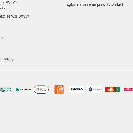
zty wysyłki
Zgłoś naruszenie praw autorskich
ości
nasz serwis WWW
su
i zwroty