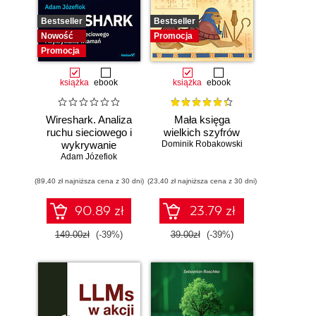
Bestseller
Bestseller
Nowość
Promocja
Promocja
książka
ebook
książka
ebook
Wireshark. Analiza
Mała księga
ruchu sieciowego i
wielkich szyfrów
wykrywanie
Dominik Robakowski
Adam Józefiok
włamań
(89,40 zł najniższa cena z 30 dni)
(23,40 zł najniższa cena z 30 dni)
90.89 zł
23.79 zł
149.00zł
(-39%)
39.00zł
(-39%)