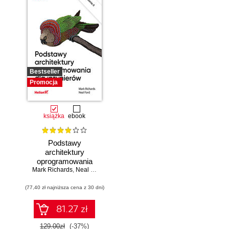
Bestseller
Promocja
książka
ebook
Podstawy
architektury
oprogramowania
Mark Richards
dla inżynierów.
,
Neal Ford
Wydanie II
(77,40 zł najniższa cena z 30 dni)
81.27 zł
129.00zł
(-37%)