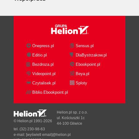
Onepress.pl
Sensus.pl
Editio.pl
DlaBystrzakow.pl
Bezdroza.pl
Ebookpoint.pl
Videopoint.pl
Beya.pl
Czytalisek.pl
Sploty
Biblio.Ebookpoint.pl
Helion.pl sp. z o.o.
ul. Kościuszki 1c
© Helion.pl 1991-2026
44-100 Gliwice
tel. (32) 230-98-63
e-mail:
[wyświetl email]@helion.pl