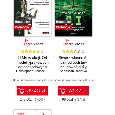
Bestseller
Bestseller
Promocja
Promocja
książka
ebook
książka
ebook
LLMs w akcji. Od
Stwórz własne AI.
modeli językowych
Jak od podstaw
do dochodowych
zbudować duży
produktów
Christopher Brousseau
,
Matt Sharp
model językowy
Sebastian Raschka
(89,40 zł najniższa cena z 30 dni)
(59,40 zł najniższa cena z 30 dni)
89.40 zł
62.37 zł
149.00zł
(-40%)
99.00zł
(-37%)