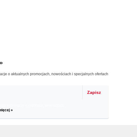
»
macje o aktualnych promocjach, nowościach i specjalnych ofertach
Zapisz
il informacje o zniżkach, promocjach
więcej »