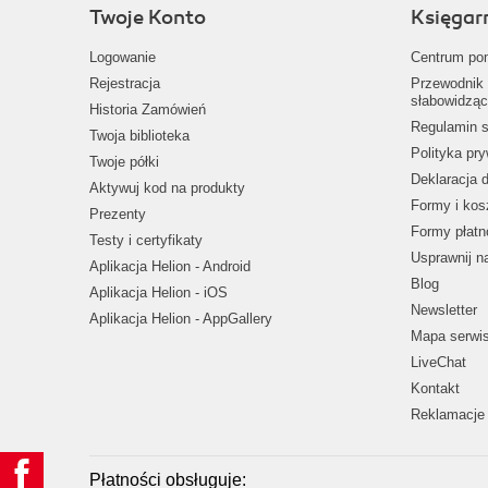
Twoje Konto
Księgar
Logowanie
Centrum po
Rejestracja
Przewodnik 
słabowidząc
Historia Zamówień
Regulamin s
Twoja biblioteka
Polityka pr
Twoje półki
Deklaracja 
Aktywuj kod na produkty
Formy i kos
Prezenty
Formy płatn
Testy i certyfikaty
Usprawnij 
Aplikacja Helion - Android
Blog
Aplikacja Helion - iOS
Newsletter
Aplikacja Helion - AppGallery
Mapa serwi
LiveChat
Kontakt
Reklamacje 
Płatności obsługuje: