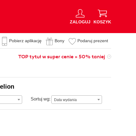
ZALOGUJ
KOSZYK
Pobierz aplikację
Bony
Podaruj prezent
TOP tytuł w super cenie » 50% taniej
elion
Data wydania
Sortuj wg:
Data wydania