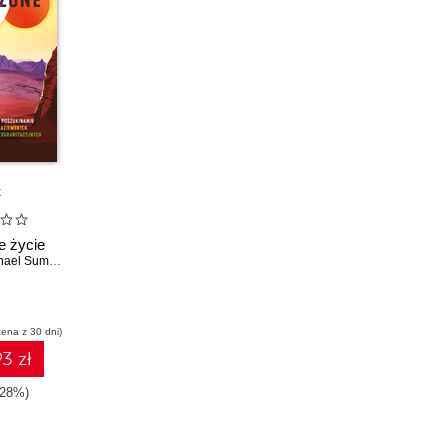
k
 życie
ael Summers
cena z 30 dni)
3 zł
-28%)