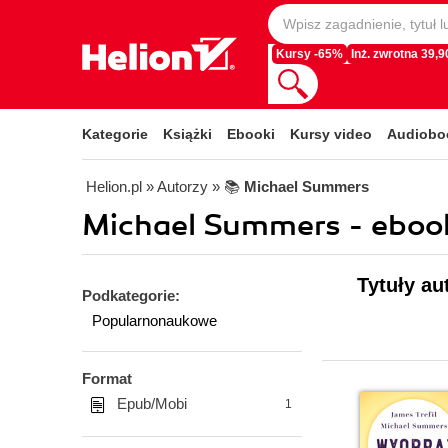
Kursy -65%
Inż. zwrotna 39,90
Kategorie
Książki
Ebooki
Kursy video
Audiobo
Helion.pl
» Autorzy
» 📚
Michael Summers
Michael Summers - eboo
Tytuły au
Podkategorie:
Popularnonaukowe
Format
Epub/Mobi
1