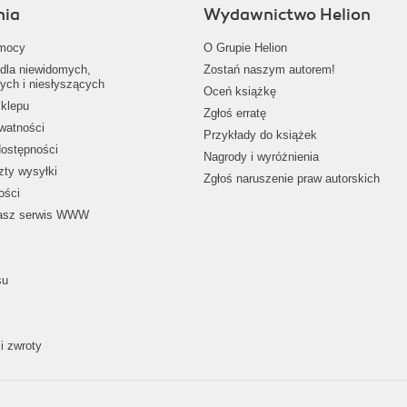
nia
Wydawnictwo Helion
mocy
O Grupie Helion
dla niewidomych,
Zostań naszym autorem!
ych i niesłyszących
Oceń książkę
klepu
Zgłoś erratę
ywatności
Przykłady do książek
dostępności
Nagrody i wyróżnienia
zty wysyłki
Zgłoś naruszenie praw autorskich
ości
nasz serwis WWW
su
i zwroty