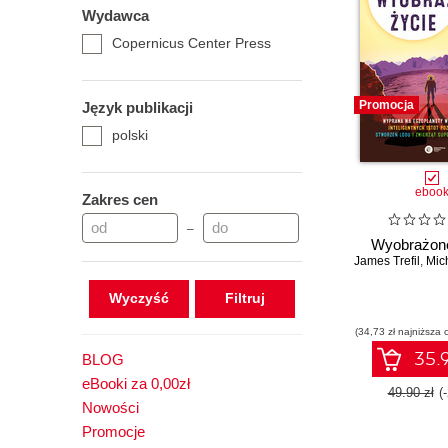
Wydawca
Copernicus Center Press
Promocja
Język publikacji
polski
eboo
Zakres cen
–
Wyobrażone
James Trefil
,
Mich
Wyczyść
(34,73 zł najniższa 
35.9
BLOG
eBooki za 0,00zł
49.90 zł
(
Nowości
Promocje