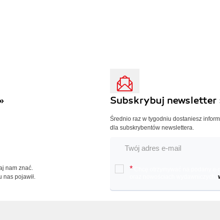
»
Subskrybuj newsletter 
Średnio raz w tygodniu dostaniesz infor
dla subskrybentów newslettera.
Daj nam znać.
*
Chcę otrzymywać na podany e-ma
u nas pojawił.
oraz nowościach wydawniczych.