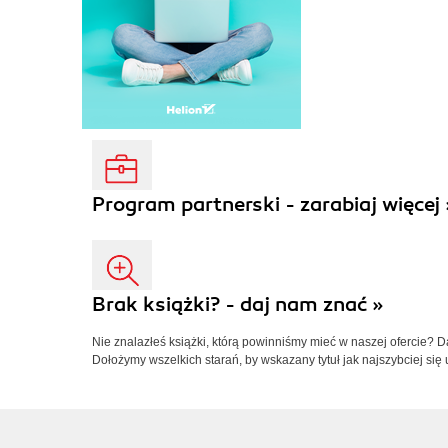
Program partnerski - zarabiaj więcej 
Brak książki? - daj nam znać »
Nie znalazłeś książki, którą powinniśmy mieć w naszej ofercie? 
Dołożymy wszelkich starań, by wskazany tytuł jak najszybciej się 