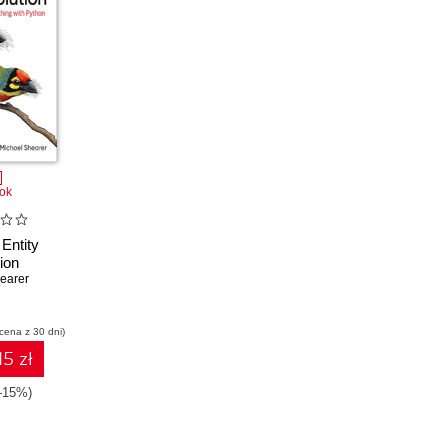
ok
Entity
ion
earer
 cena z 30 dni)
15 zł
(-15%)