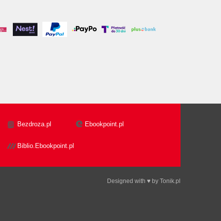
Bezdroza.pl
Ebookpoint.pl
Biblio.Ebookpoint.pl
Designed with ♥ by
Tonik.pl