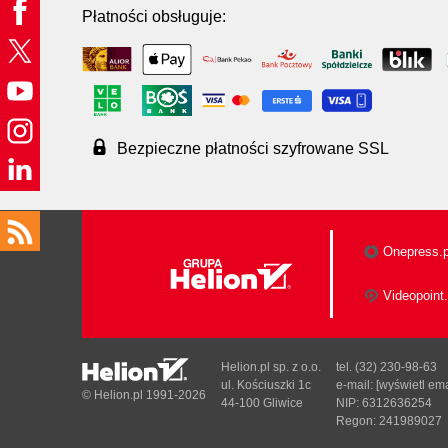
Płatności obsługuje:
Bezpieczne płatności szyfrowane SSL
Onepress.p
Videopoint.
Helion.pl sp. z o.o.
tel. (32) 230-98-63
ul. Kościuszki 1c
e-mail:
[wyświetl ema
© Helion.pl 1991-2026
44-100 Gliwice
NIP: 6312636254
Regon: 241989027