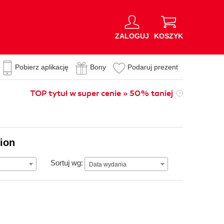
ZALOGUJ
KOSZYK
Pobierz aplikację
Bony
Podaruj prezent
TOP tytuł w super cenie » 50% taniej
lion
Data wydania
Sortuj wg:
Data wydania