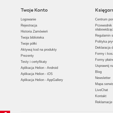
Twoje Konto
Księgar
Logowanie
Centrum po
Rejestracja
Przewodnik 
słabowidząc
Historia Zamówień
Regulamin s
Twoja biblioteka
Polityka pr
Twoje półki
Deklaracja 
Aktywuj kod na produkty
Formy i kos
Prezenty
Formy płatn
Testy i certyfikaty
Usprawnij 
Aplikacja Helion - Android
Blog
Aplikacja Helion - iOS
Newsletter
Aplikacja Helion - AppGallery
Mapa serwi
LiveChat
Kontakt
Reklamacje 