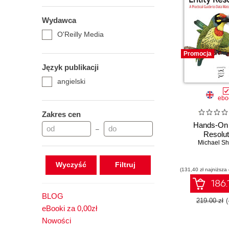
Wydawca
O'Reilly Media
Promocja
Język publikacji
angielski
ebo
Zakres cen
Hands-On 
–
Resolut
Michael Sh
Wyczyść
(131,40 zł najniższa
186.
BLOG
219.00 zł
eBooki za 0,00zł
Nowości