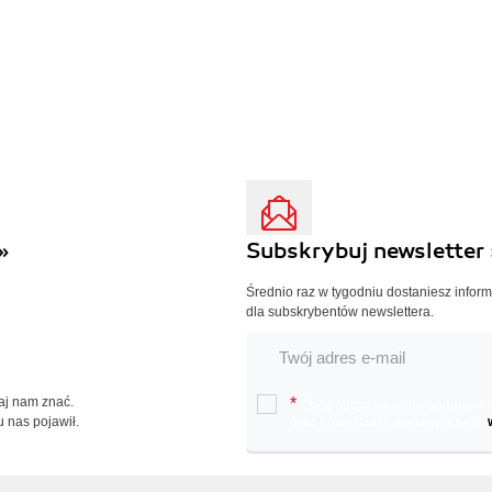
»
Subskrybuj newsletter 
Średnio raz w tygodniu dostaniesz infor
dla subskrybentów newslettera.
Daj nam znać.
*
Chcę otrzymywać na podany e-ma
u nas pojawił.
oraz nowościach wydawniczych.