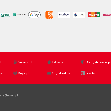
l
Sensus.pl
Editio.pl
DlaBystrzakow.pl
pl
Beya.pl
Czytalisek.pl
Sploty
il]@helion.pl