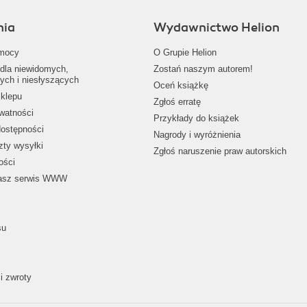
nia
Wydawnictwo Helion
mocy
O Grupie Helion
dla niewidomych,
Zostań naszym autorem!
ych i niesłyszących
Oceń książkę
klepu
Zgłoś erratę
ywatności
Przykłady do książek
dostępności
Nagrody i wyróżnienia
zty wysyłki
Zgłoś naruszenie praw autorskich
ości
nasz serwis WWW
su
i zwroty