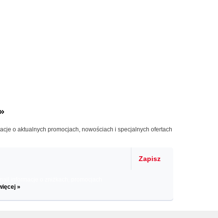
»
macje o aktualnych promocjach, nowościach i specjalnych ofertach
Zapisz
il informacje o zniżkach, promocjach
więcej »