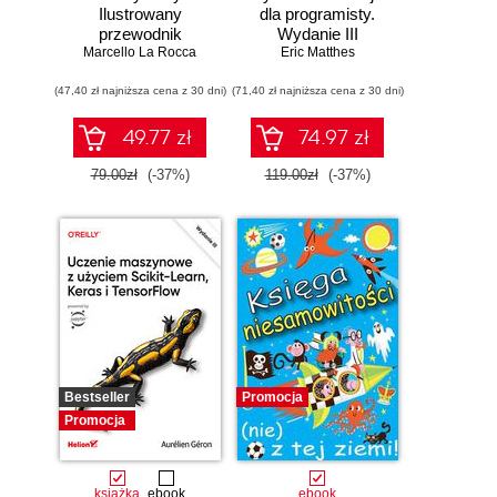
Ilustrowany
dla programisty.
przewodnik
Wydanie III
Marcello La Rocca
Eric Matthes
(47,40 zł najniższa cena z 30 dni)
(71,40 zł najniższa cena z 30 dni)
49.77 zł
74.97 zł
79.00zł
(-37%)
119.00zł
(-37%)
Bestseller
Promocja
Promocja
książka
ebook
ebook