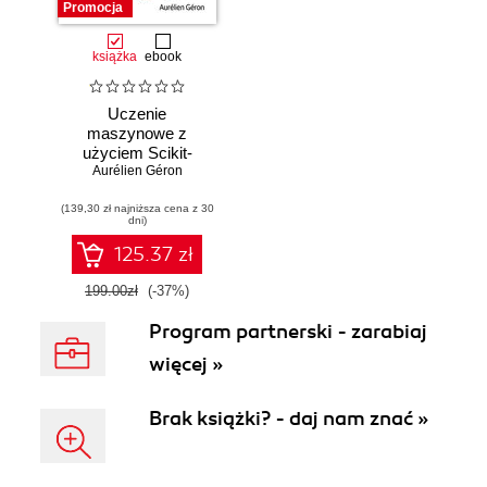
Promocja
książka
ebook
Uczenie
maszynowe z
użyciem Scikit-
Learn i PyTorch.
Aurélien Géron
Koncepcje,
(139,30 zł najniższa cena z 30
narzędzia i techniki
dni)
umożliwiające
konstruowanie
125.37 zł
inteligentnych
systemów
199.00zł
(-37%)
Program partnerski - zarabiaj
więcej »
Brak książki? - daj nam znać »