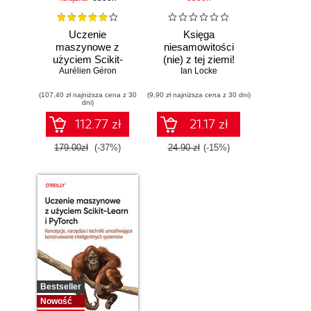
Uczenie
Księga
maszynowe z
niesamowitości
użyciem Scikit-
(nie) z tej ziemi!
Learn, Keras i
Aurélien Géron
Księga faktów
Ian Locke
TensorFlow.
prawdziwych, choć
(107,40 zł najniższa cena z 30
Wydanie III
(9,90 zł najniższa cena z 30 dni)
niezwykłych
dni)
112.77 zł
21.17 zł
179.00zł
(-37%)
24.90 zł
(-15%)
Bestseller
Nowość