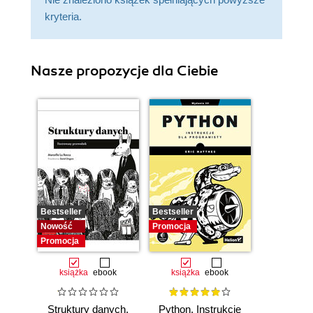
kryteria.
Nasze propozycje dla Ciebie
Bestseller
Bestseller
Nowość
Promocja
Promocja
książka
ebook
książka
ebook
Struktury danych.
Python. Instrukcje