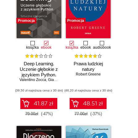
Promocja
Promocja
książka
ebook
książka
ebook
audiobook
Deep Learning.
Prawa ludzkiej
Uczenie głębokie z
natury
językiem Python.
Robert Greene
Valentino Zocca
Sztuczna
,
Gianmario Spacagna
,
Daniel Slater
,
Peter Roelants
inteligencja i sieci
(39,50 zł najniższa cena z 30 dni)
neuronowe
(46,20 zł najniższa cena z 30 dni)
41.87 zł
48.51 zł
79.00zł
(-47%)
77.00zł
(-37%)