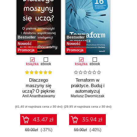
Bestseller
Bestseller
Nowość
Nowość
Promocja
Promocja
książka
ebook
książka
ebook
Dlaczego
Terraform w
maszyny się
praktyce. Buduj i
uczą? O pięknie
automatyzuj
Anil Ananthaswamy
matematyki i
Mariusz Dworniczak
infrastrukturę
działaniu
chmurową oraz
(41,40 zł najniższa cena z 30 dni)
współczesnej
(29,95 zł najniższa cena z 30 dni)
zarządzaj nią z
sztucznej
wykorzystaniem
inteligencji
Dockera
43.47 zł
35.94 zł
69.00zł
(-37%)
59.90zł
(-40%)