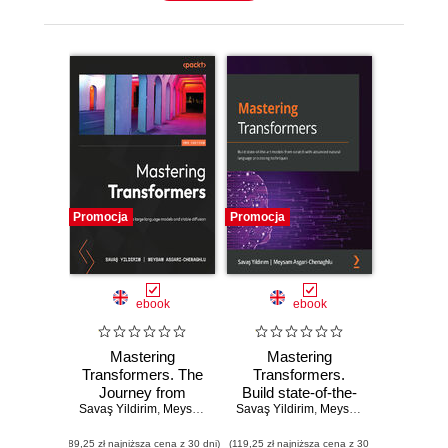
Promocja
Promocja
ebook
ebook
Mastering
Mastering
Transformers. The
Transformers.
Journey from
Build state-of-the-
Savaş Yildirim
BERT to Large
,
Meysam Asgari- Chenaghlu
Savaş Yildirim
art models from
,
Meysam Asgari- Chenaghlu
Language Models
scratch with
(89,25 zł najniższa cena z 30 dni)
and Stable
(119,25 zł najniższa cena z 30
advanced natural