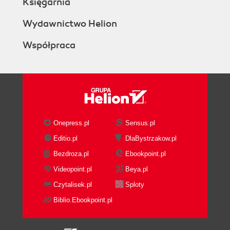
Księgarnia
Wydawnictwo Helion
Współpraca
Onepress.pl
Sensus.pl
Editio.pl
DlaBystrzakow.pl
Bezdroza.pl
Ebookpoint.pl
Videopoint.pl
Beya.pl
Czytalisek.pl
Sploty
Biblio.Ebookpoint.pl