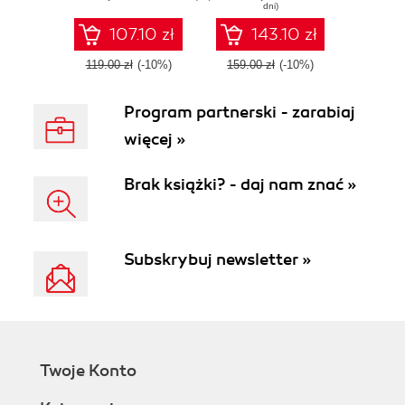
dni)
Diffusion - Second
language
Edition
processing
107.10 zł
143.10 zł
techniques
119.00 zł
(-10%)
159.00 zł
(-10%)
Program partnerski - zarabiaj
więcej »
Brak książki? - daj nam znać »
Subskrybuj newsletter »
Twoje Konto