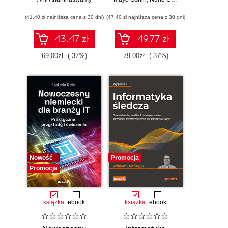
matematyki i
aplikacji opartych
działaniu
na dużych
(41,40 zł najniższa cena z 30 dni)
współczesnej
(47,40 zł najniższa cena z 30 dni)
modelach
sztucznej
językowych w
inteligencji
praktyce
43.47 zł
49.77 zł
69.00zł
(-37%)
79.00zł
(-37%)
Nowość
Promocja
Promocja
książka
ebook
książka
ebook