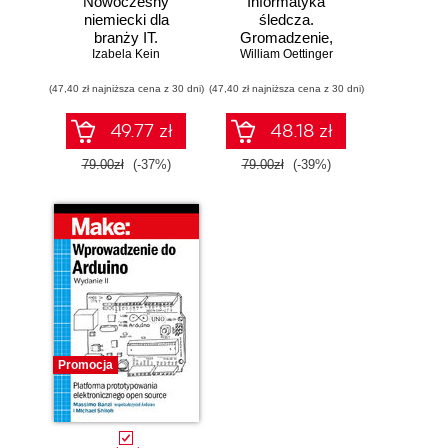
Nowoczesny
Informatyka
niemiecki dla
śledcza.
branży IT.
Gromadzenie,
Praktyczne
Izabela Kein
William Oettinger
analiza i
przykłady i
zabezpieczanie
(47,40 zł najniższa cena z 30 dni)
ćwiczenia
(47,40 zł najniższa cena z 30 dni)
dowodów
elektronicznych dla
początkujących.
49.77 zł
48.18 zł
Wydanie II
79.00zł
(-37%)
79.00zł
(-39%)
Promocja