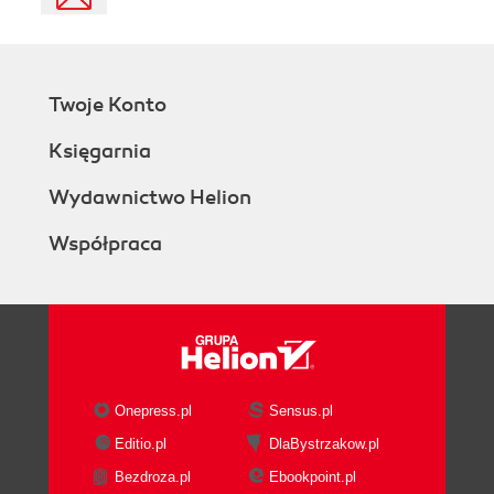
Twoje Konto
Księgarnia
Wydawnictwo Helion
Współpraca
Onepress.pl
Sensus.pl
Editio.pl
DlaBystrzakow.pl
Bezdroza.pl
Ebookpoint.pl