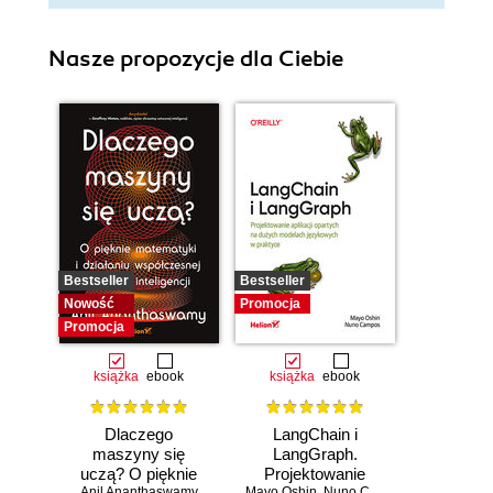
Nasze propozycje dla Ciebie
Bestseller
Bestseller
Nowość
Promocja
Promocja
książka
ebook
książka
ebook
Dlaczego
LangChain i
maszyny się
LangGraph.
uczą? O pięknie
Projektowanie
Anil Ananthaswamy
Mayo Oshin
,
Nuno Campos