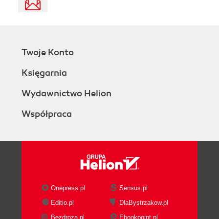
Twoje Konto
Księgarnia
Wydawnictwo Helion
Współpraca
Onepress.pl
Sensus.pl
Editio.pl
DlaBystrzakow.pl
Bezdroza.pl
Ebookpoint.pl