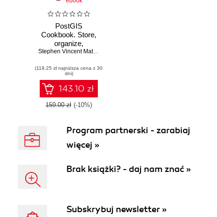
ebook
PostGIS
Cookbook. Store,
organize,
manipulate, and
Stephen Vincent Mather
,
Pedro Wightman
,
Bborie Park
,
Thomas Kraf
analyze spatial
(119,25 zł najniższa cena z 30
data - Second
dni)
Edition
143.10 zł
159.00 zł
(-10%)
Program partnerski - zarabiaj
więcej »
Brak książki? - daj nam znać »
Subskrybuj newsletter »