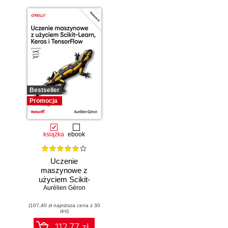
Bestseller
Promocja
książka
ebook
Uczenie
maszynowe z
użyciem Scikit-
Learn, Keras i
Aurélien Géron
TensorFlow.
(107,40 zł najniższa cena z 30
Wydanie III
dni)
112.77 zł