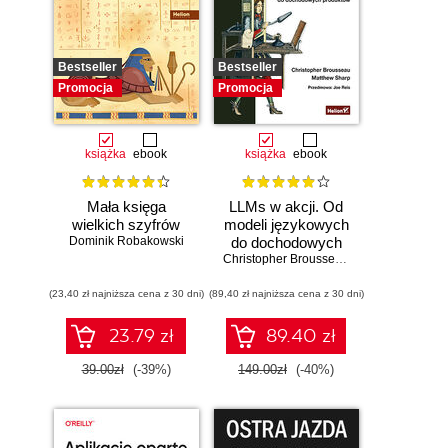
Bestseller
Bestseller
Promocja
Promocja
książka
ebook
książka
ebook
Mała księga
LLMs w akcji. Od
wielkich szyfrów
modeli językowych
Dominik Robakowski
do dochodowych
produktów
Christopher Brousseau
,
Matt Sharp
(23,40 zł najniższa cena z 30 dni)
(89,40 zł najniższa cena z 30 dni)
23.79 zł
89.40 zł
39.00zł
(-39%)
149.00zł
(-40%)