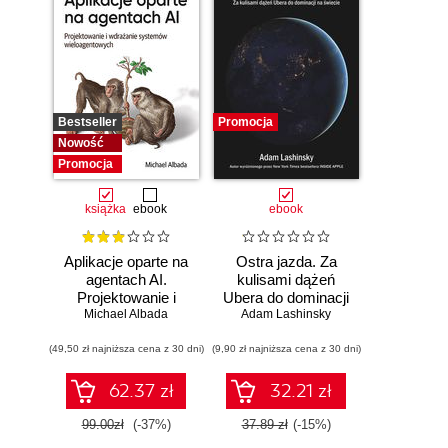
Bestseller
Promocja
Nowość
Promocja
książka
ebook
ebook
Aplikacje oparte na
Ostra jazda. Za
agentach AI.
kulisami dążeń
Projektowanie i
Ubera do dominacji
Michael Albada
wdrażanie
Adam Lashinsky
na świecie
systemów
(49,50 zł najniższa cena z 30 dni)
wieloagentowych
(9,90 zł najniższa cena z 30 dni)
62.37 zł
32.21 zł
99.00zł
(-37%)
37.89 zł
(-15%)