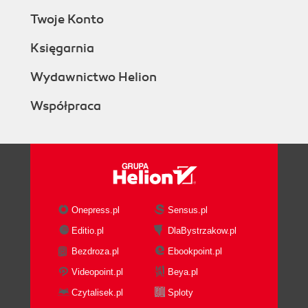
Twoje Konto
Księgarnia
Wydawnictwo Helion
Współpraca
Onepress.pl
Sensus.pl
Editio.pl
DlaBystrzakow.pl
Bezdroza.pl
Ebookpoint.pl
Videopoint.pl
Beya.pl
Czytalisek.pl
Sploty