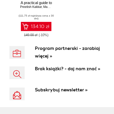
A practical guide to
Preetish Kakkar
3D graphics and
,
Mauricio Maurer
advanced real-time
(111,75 zł najniższa cena z 30
rendering
dni)
techniques in
Vulkan
134.10 zł
149.00 zł
(-10%)
Program partnerski - zarabiaj
więcej »
Brak książki? - daj nam znać »
Subskrybuj newsletter »