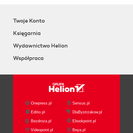
Twoje Konto
Księgarnia
Wydawnictwo Helion
Współpraca
Onepress.pl
Sensus.pl
Editio.pl
DlaBystrzakow.pl
Bezdroza.pl
Ebookpoint.pl
Videopoint.pl
Beya.pl