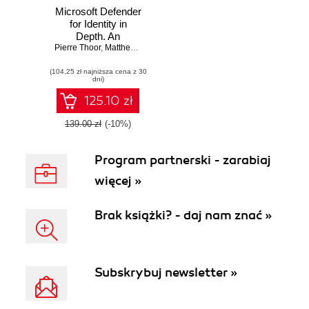
Microsoft Defender
for Identity in
Depth. An
exhaustive guide to
Pierre Thoor
,
Matthew Zorich
ITDR, breach
(104,25 zł najniższa cena z 30
prevention, and
dni)
cyberattack
response
125.10 zł
139.00 zł
(-10%)
Program partnerski - zarabiaj
więcej »
Brak książki? - daj nam znać »
Subskrybuj newsletter »