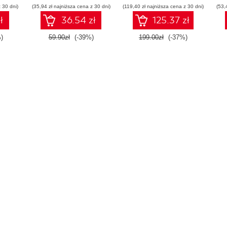
 30 dni)
(35,94 zł najniższa cena z 30 dni)
(119,40 zł najniższa cena z 30 dni)
(53,
ł
36.54 zł
125.37 zł
)
59.90zł
(-39%)
199.00zł
(-37%)