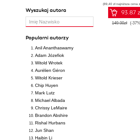
(89,40 zł najniższa cena z
Wyszukaj autora
93.87 z
149.00zł
(-37%
Popularni autorzy
Anil Ananthaswamy
Adam Józefiok
Witold Wrotek
Aurélien Géron
Witold Krieser
Chip Huyen
Mark Lutz
Michael Albada
Chrissy LeMaire
Brandon Abshire
Rishal Hurbans
Jun Shan
Haibin Li