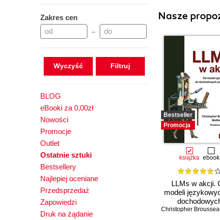
Nasze propoz
Zakres cen
–
Wyczyść
BLOG
eBooki za 0,00zł
Bestseller
Nowości
Promocja
Promocje
Outlet
Ostatnie sztuki
książka
ebook
Bestsellery
Najlepiej oceniane
LLMs w akcji.
Przedsprzedaż
modeli językowy
dochodowyc
Zapowiedzi
Christopher Broussea
produktów
Druk na żądanie