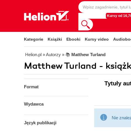
Kursy od 16,70
Kategorie
Książki
Ebooki
Kursy video
Audiobo
Helion.pl
» Autorzy
» 📚
Matthew Turland
Matthew Turland - książk
Tytuły au
Format
Wydawca
Nie znale
Język publikacji