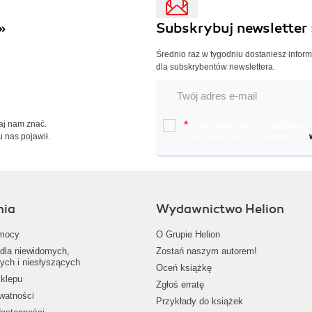
»
Subskrybuj newsletter 
Średnio raz w tygodniu dostaniesz infor
dla subskrybentów newslettera.
Daj nam znać.
*
Chcę otrzymywać na podany e-ma
u nas pojawił.
oraz nowościach wydawniczych.
nia
Wydawnictwo Helion
mocy
O Grupie Helion
dla niewidomych,
Zostań naszym autorem!
ych i niesłyszących
Oceń książkę
klepu
Zgłoś erratę
ywatności
Przykłady do książek