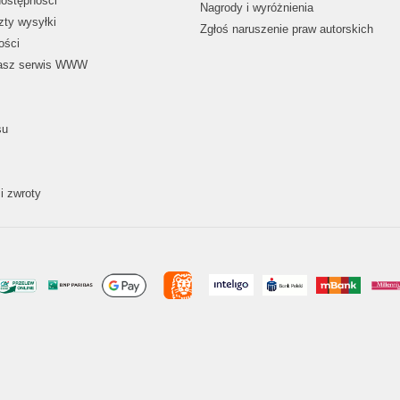
dostępności
Nagrody i wyróżnienia
zty wysyłki
Zgłoś naruszenie praw autorskich
ości
nasz serwis WWW
su
i zwroty