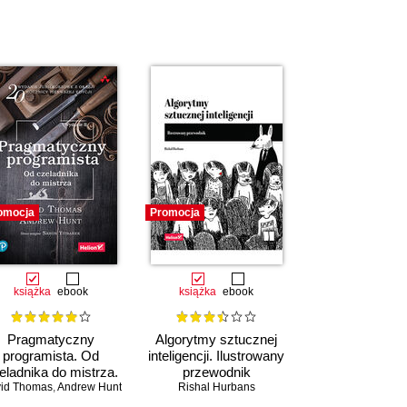
omocja
Promocja
książka
ebook
książka
ebook
Pragmatyczny
Algorytmy sztucznej
programista. Od
inteligencji. Ilustrowany
eladnika do mistrza.
przewodnik
id Thomas
Wydanie II
,
Andrew Hunt
Rishal Hurbans