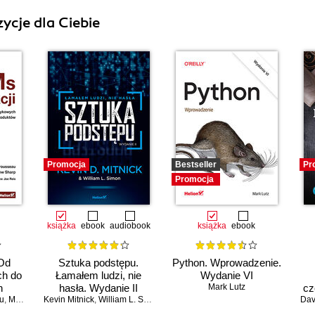
ycje dla Ciebie
Promocja
Bestseller
Pr
Promocja
książka
ebook
audiobook
książka
ebook
 Od
Sztuka podstępu.
Python. Wprowadzenie.
ch do
Łamałem ludzi, nie
Wydanie VI
h
hasła. Wydanie II
Mark Lutz
cz
u
,
Matt Sharp
Kevin Mitnick
,
William L. Simon
Dav