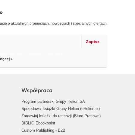
»
macje o aktualnych promocjach, nowościach i specjalnych ofertach
Zapisz
il informacje o zniżkach, promocjach
więcej »
Współpraca
Program partnerski Grupy Helion SA
Sprzedawaj książki Grupy Helion (eHelion.pl)
Zamawiaj książki do recenzji (Biuro Prasowe)
BIBLIO Ebookpoint
Custom Publishing - B2B