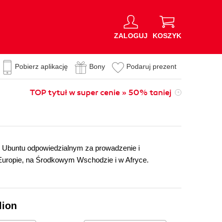
ZALOGUJ
KOSZYK
Pobierz aplikację
Bony
Podaruj prezent
TOP tytuł w super cenie » 50% taniej
 Ubuntu odpowiedzialnym za prowadzenie i
Europie, na Środkowym Wschodzie i w Afryce.
lion