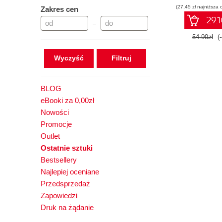
(27,45 zł najniższa 
Zakres cen
29.1
–
54.90zł
(
Wyczyść
BLOG
eBooki za 0,00zł
Nowości
Promocje
Outlet
Ostatnie sztuki
Bestsellery
Najlepiej oceniane
Przedsprzedaż
Zapowiedzi
Druk na żądanie