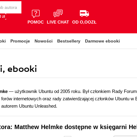
 zł
POMOC
LIVE CHAT
OD O,OOZŁ
oki
Promocje
Nowości
Bestsellery
Darmowe ebooki
, ebooki
lmke
— użytkownik Ubuntu od 2005 roku. Był członkiem Rady Forum
forów internetowych oraz rady zatwierdzającej członków Ubuntu w 
 autorem Ubuntu Unleashed.
tora: Matthew Helmke dostępne w księgarni He