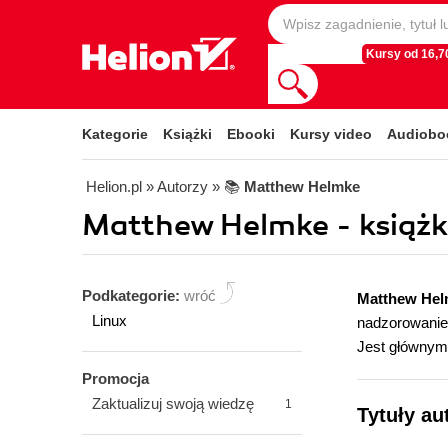
Kursy od 16,70
Kategorie
Książki
Ebooki
Kursy video
Audiobo
Helion.pl
» Autorzy
» 📚
Matthew Helmke
Matthew Helmke - książki
Podkategorie:
wróć
Matthew He
Linux
nadzorowanie 
Jest głównym
Promocja
Zaktualizuj swoją wiedzę
1
Tytuły au