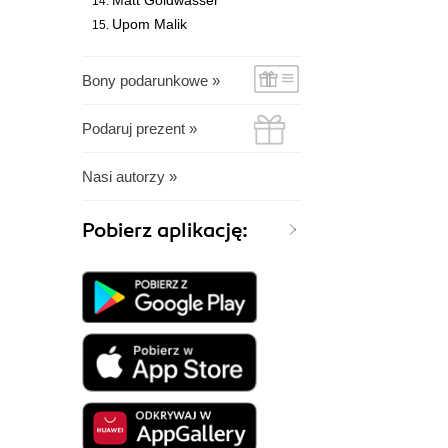
Matt Goldwasser
Upom Malik
Bony podarunkowe »
Podaruj prezent »
Nasi autorzy »
Pobierz aplikację: