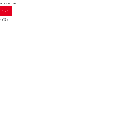
cena z 30 dni)
0 zł
-47%)