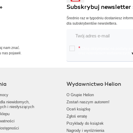
»
Subskrybuj newsletter 
Średnio raz w tygodniu dostaniesz infor
dla subskrybentów newslettera.
Daj nam znać.
*
Chcę otrzymywać na podany e-ma
u nas pojawił.
oraz nowościach wydawniczych.
nia
Wydawnictwo Helion
mocy
O Grupie Helion
dla niewidomych,
Zostań naszym autorem!
ych i niesłyszących
Oceń książkę
klepu
Zgłoś erratę
ywatności
Przykłady do książek
dostępności
Nagrody i wyróżnienia