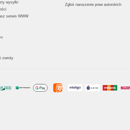
zty wysyłki
Zgłoś naruszenie praw autorskich
ości
nasz serwis WWW
su
i zwroty