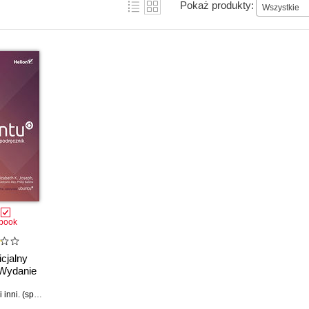
Pokaż produkty:
Wszystkie
book
icjalny
 Wydanie
Matthew Helmke i inni. (spis autorów w inf. dodatkowych)